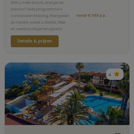
Wilt u meer kracht, energie en
balans? Deze programma’s
vanaf € 589 p.p.
combineren training, therapieën
en herstel, zodat u sterker, fitter
en veerkrachtiger terugkomt
Details & prijzen
4