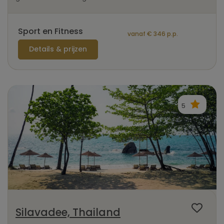
Sport en Fitness
vanaf € 346 p.p.
Details & prijzen
5
Silavadee, Thailand