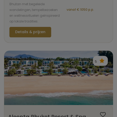
Bhutan met begeleide
vanaf € 1050 p.p.
wandelingen, tempelbezoeken
en wellnessrituelen geïnspireerd
op lokale tradities.
Details & prijzen
5
Aleenta Phuket Resort & Spa,