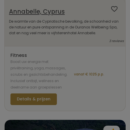
Annabelle, Cyprus
De warmte van de Cypriotische bevolking, de schoonheid van
de natuur en pure ontspanning in de Ouranos Wellbeing Spa,
dat en nog veel meer is vijfsterrenhotel Annabelle.
3 reviews
Fitness
Boost uw energie met
privétraining, yoga, massages,
vanaf € 1025 p.p.
scrubs en gezichtsbehandeling.
Inclusief ontbijt, wellness en
deelname aan groepslessen
Details & prijzen