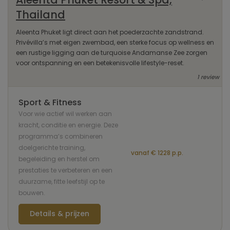
Thailand
Aleenta Phuket ligt direct aan het poederzachte zandstrand.
Privévilla’s met eigen zwembad, een sterke focus op wellness en
een rustige ligging aan de turquoise Andamanse Zee zorgen
voor ontspanning en een betekenisvolle lifestyle-reset.
1 review
Sport & Fitness
Voor wie actief wil werken aan
kracht, conditie en energie. Deze
programma’s combineren
doelgerichte training,
vanaf € 1228 p.p.
begeleiding en herstel om
prestaties te verbeteren en een
duurzame, fitte leefstijl op te
bouwen.
Details & prijzen