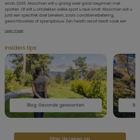
sinds 2005. Misschien wilt u graag weer gaan beginnen met
- een gezonde kick-start. Er kunnen ook buitensport activiteiten
Type hotel
sporten. Of wilt u ontdekken wélke sport u leuk vindt. Misschien wilt u
aangeboden worden of juist actieve excursies buiten de deur.
juist een specifiek doel bereiken, zoals conditieverbetering,
Duiken, SUP, surfen of snorkelen. Aanbod genoeg dus! En wat zo fijn is
gewichtsverlies of spieropbouw. Een health resort biedt vaak een
Hotelfaciliteiten
Lees meer
Sportfaciliteiten
Insiders tips
Restaurant & keuken
Wellness & spa
Toepassen
Blog: Gezonde gewoonten
Blo
Filter de reizen op