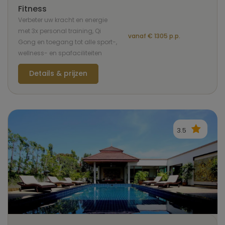
Fitness
Verbeter uw kracht en energie
met 3x personal training, Qi
vanaf € 1305 p.p.
Gong en toegang tot alle sport-,
wellness- en spafaciliteiten
Details & prijzen
3.5