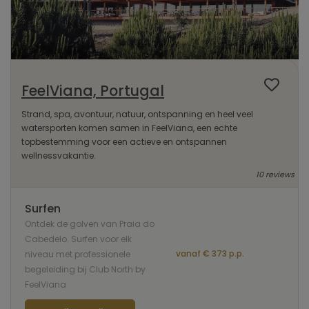
FeelViana, Portugal
Strand, spa, avontuur, natuur, ontspanning en heel veel
watersporten komen samen in FeelViana, een echte
topbestemming voor een actieve en ontspannen
wellnessvakantie.
10 reviews
Surfen
Ontdek de golven van Praia do
Cabedelo. Surfen voor elk
vanaf € 373 p.p.
niveau met professionele
begeleiding bij Club North by
FeelViana