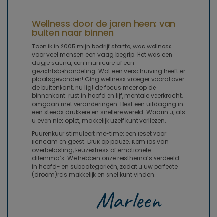
Wellness door de jaren heen: van
buiten naar binnen
Toen ik in 2005 mijn bedrijf startte, was wellness
voor veel mensen een vaag begrip. Het was een
dagje sauna, een manicure of een
gezichtsbehandeling. Wat een verschuiving heeft er
plaatsgevonden! Ging wellness vroeger vooral over
de buitenkant, nu ligt de focus meer op de
binnenkant: rust in hoofd en lijf, mentale veerkracht,
omgaan met veranderingen. Best een uitdaging in
een steeds drukkere en snellere wereld. Waarin u, als
u even niet oplet, makkelijk uzelf kunt verliezen.
Puurenkuur stimuleert me-time: een reset voor
lichaam en geest. Druk op pauze. Kom los van
overbelasting, keuzestress of emotionele
dilemma’s. We hebben onze reisthema’s verdeeld
in hoofd- en subcategorieën, zodat u uw perfecte
(droom)reis makkelijk en snel kunt vinden.
Marleen