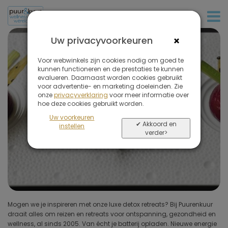
+32 (0)380 80 986
Filter
de
×
Uw privacyvoorkeuren
reizen
Luxe detoxreizen
op
Voor webwinkels zijn cookies nodig om goed te
kunnen functioneren en de prestaties te kunnen
Gepersonaliseerd in alle comfort...
evalueren. Daarnaast worden cookies gebruikt
voor advertentie- en marketing doeleinden. Zie
onze
privacyverklaring
voor meer informatie over
Verwijder
hoe deze cookies gebruikt worden.
alle
Uw voorkeuren
filters
✔ Akkoord en
instellen
verder>
Soort reis
(1 geselecteerd)
Bestemmingen
Prijs (exclusief vlucht)
Mogen we je inspireren met onze luxe detox retreats? Bij Puurenkuur
en een gepersonaliseerd behandelplan die inspeelt op uw wensen
draait alles om reizen en retreats voor ontspanning, gezondheid en
en behoeften. Niet alleen de faciliteiten zijn luxueus, ook de
Omgeving hotel
wellness, al sinds 2005. Van écht je batterij opladen. Nieuwe energie
persoonlijke benadering is uitmuntend. Een detoxprogramma wordt