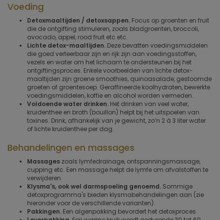
Voeding
Detoxmaaltijden / detoxsappen.
Focus op groenten en fruit
die de ontgifting stimuleren, zoals bladgroenten, broccoli,
avocado, appel, rood fruit etc etc.
Lichte detox-maaltijden.
Deze bevatten voedingsmiddelen
die goed verteerbaar zijn en rijk zijn aan voedingsstoffen,
vezels en water om het lichaam te ondersteunen bij het
ontgiftingsproces. Enkele voorbeelden van lichte detox-
maaltijden zijn groene smoothies, quinoasalade, gestoomde
groeten of groentesoep. Geraffineerde koolhydraten, bewerkte
voedingsmiddelen, koffie en alcohol worden vermeden.
Voldoende water drinken.
Het drinken van veel water,
kruidenthee en broth (bouillon) helpt bij het uitspoelen van
toxines. Drink, afhankelijk van je gewicht, zo’n 2 à 3 liter water
of lichte kruidenthee per dag.
Behandelingen en massages
Massages
zoals lymfedrainage, ontspanningsmassage,
cupping etc. Een massage helpt de lymfe om afvalstoffen te
verwijderen.
Klysma's, ook wel darmspoeling genoemd.
Sommige
detoxprogramma's bieden klysmabehandelingen aan (zie
hieronder voor de verschillende varianten).
Pakkingen.
Een algenpakking bevordert het detoxproces.
Leverpakking.
Een warme kruik wordt gedurende 30 tot 60