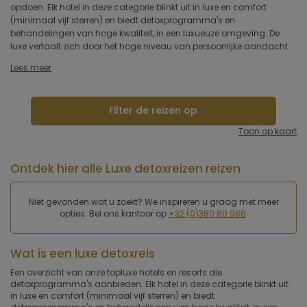
opdoen. Elk hotel in deze categorie blinkt uit in luxe en comfort
aangepast op elke gast. Gastronomische detoxmaaltijden zijn a la
Type hotel
(minimaal vijf sterren) en biedt detoxprogramma's en
carte en worden speciaal voor u gemaakt. Er zijn groepslessen
behandelingen van hoge kwaliteit, in een luxueuze omgeving. De
yoga, sport of meditatie, maar u kunt ook privélessen nemen. Er is
luxe vertaalt zich door het hoge niveau van persoonlijke aandacht
Hotelfaciliteiten
Lees meer
Sportfaciliteiten
Filter de reizen op
Restaurant & keuken
Toon op kaart
Wellness & spa
Ontdek hier alle Luxe detoxreizen reizen
Toepassen
Niet gevonden wat u zoekt? We inspireren u graag met meer
opties. Bel ons kantoor op
+32 (0)380 80 986
.
Wat is een luxe detoxreis
Een overzicht van onze topluxe hotels en resorts die
detoxprogramma's aanbieden. Elk hotel in deze categorie blinkt uit
in luxe en comfort (minimaal vijf sterren) en biedt