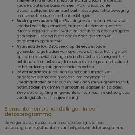
spijsvertering en darmgezondheid. Langzaam en bewust
kauwen, dat is de basis van een Mayr-detox. Lichte
detoxmaaltijden. Daarnaast buikmassages, lichte beweging
en diverse therapieen en behandelingen.
Buchinger-vasten.
Bij de Buchinger-vastenkuur wordt vast
voedsel volledig vermeden, en in plaats daarvan worden
alleen vloeistoffen zoals water, kruidenthee en groentesappen
gedronken. Het doel is om opgeslagen gifstoffen en
afvalstoffen op te ruimen.
Ayurvedadetox.
Gebaseerd op de eeuwenoude
geneeskundige traditie van ayurveda uit India. Het is gericht
op het in evenwicht brengen van de dosha's (energieën) in
het lichaam en het verwijderen van overtollige ama (toxines)
ter bevordering van gezondheid en welzijn.
Raw-fooddetox.
Richt zich op het consumeren van
ongekookt, plantaardig voedsel om enzymen en
voedingsstoffen te behouden. Denk aan rauwe groenten, fruit,
noten, zaden en kiemen in smoothies, sappen en salades.
Bevordert ontgifting en gewichtsverlies, maar vereist zorg voor
voedingsbalans en spijsvertering.
Elementen en behandelingen in een
detoxprogramma
De volgende elementen kunnen onderdeel zijn van een
detoxprogramma, afhankelijk van het gekozen detoxprogramma: