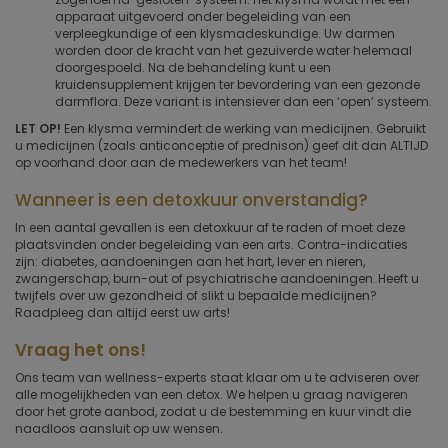
apparaat uitgevoerd onder begeleiding van een
verpleegkundige of een klysmadeskundige. Uw darmen
worden door de kracht van het gezuiverde water helemaal
doorgespoeld. Na de behandeling kunt u een
kruidensupplement krijgen ter bevordering van een gezonde
darmflora. Deze variant is intensiever dan een ‘open’ systeem.
LET OP!
Een klysma vermindert de werking van medicijnen. Gebruikt
u medicijnen (zoals anticonceptie of prednison) geef dit dan ALTIJD
op voorhand door aan de medewerkers van het team!
Wanneer is een detoxkuur onverstandig?
In een aantal gevallen is een detoxkuur af te raden of moet deze
plaatsvinden onder begeleiding van een arts. Contra-indicaties
zijn: diabetes, aandoeningen aan het hart, lever en nieren,
zwangerschap, burn-out of psychiatrische aandoeningen. Heeft u
twijfels over uw gezondheid of slikt u bepaalde medicijnen?
Raadpleeg dan altijd eerst uw arts!
Vraag het ons!
Ons team van wellness-experts staat klaar om u te adviseren over
alle mogelijkheden van een detox. We helpen u graag navigeren
door het grote aanbod, zodat u de bestemming en kuur vindt die
naadloos aansluit op uw wensen.