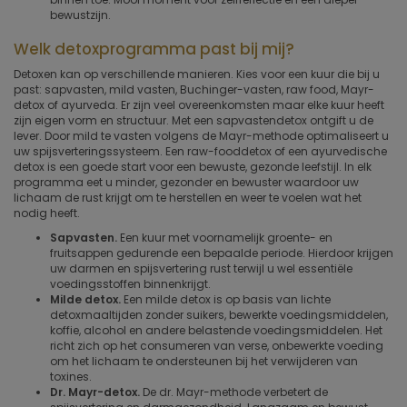
bewustzijn.
Welk detoxprogramma past bij mij?
Detoxen kan op verschillende manieren. Kies voor een kuur die bij u
past: sapvasten, mild vasten, Buchinger-vasten, raw food, Mayr-
detox of ayurveda. Er zijn veel overeenkomsten maar elke kuur heeft
zijn eigen vorm en structuur. Met een sapvastendetox ontgift u de
lever. Door mild te vasten volgens de Mayr-methode optimaliseert u
uw spijsverteringssysteem. Een raw-fooddetox of een ayurvedische
detox is een goede start voor een bewuste, gezonde leefstijl. In elk
programma eet u minder, gezonder en bewuster waardoor uw
lichaam de rust krijgt om te herstellen en weer te voelen wat het
nodig heeft.
Sapvasten.
Een kuur met voornamelijk groente- en
fruitsappen gedurende een bepaalde periode. Hierdoor krijgen
uw darmen en spijsvertering rust terwijl u wel essentiële
voedingsstoffen binnenkrijgt.
Milde detox.
Een milde detox is op basis van lichte
detoxmaaltijden zonder suikers, bewerkte voedingsmiddelen,
koffie, alcohol en andere belastende voedingsmiddelen. Het
richt zich op het consumeren van verse, onbewerkte voeding
om het lichaam te ondersteunen bij het verwijderen van
toxines.
Dr. Mayr-detox.
De dr. Mayr-methode verbetert de