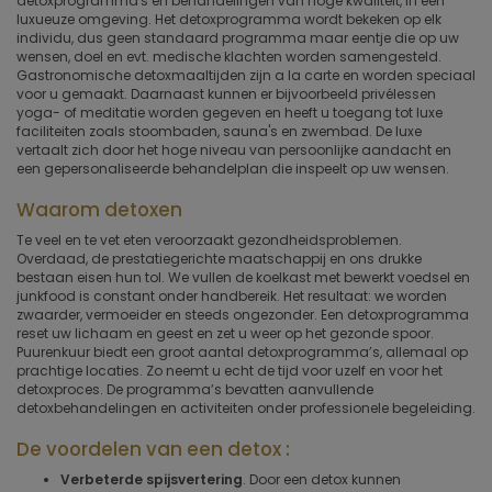
detoxprogramma's en behandelingen van hoge kwaliteit, in een
luxueuze omgeving. Het detoxprogramma wordt bekeken op elk
individu, dus geen standaard programma maar eentje die op uw
wensen, doel en evt. medische klachten worden samengesteld.
Gastronomische detoxmaaltijden zijn a la carte en worden speciaal
voor u gemaakt. Daarnaast kunnen er bijvoorbeeld privélessen
yoga- of meditatie worden gegeven en heeft u toegang tot luxe
faciliteiten zoals stoombaden, sauna's en zwembad. De luxe
vertaalt zich door het hoge niveau van persoonlijke aandacht en
een gepersonaliseerde behandelplan die inspeelt op uw wensen.
Waarom detoxen
Te veel en te vet eten veroorzaakt gezondheidsproblemen.
Overdaad, de prestatiegerichte maatschappij en ons drukke
bestaan eisen hun tol. We vullen de koelkast met bewerkt voedsel en
junkfood is constant onder handbereik. Het resultaat: we worden
zwaarder, vermoeider en steeds ongezonder. Een detoxprogramma
reset uw lichaam en geest en zet u weer op het gezonde spoor.
Puurenkuur biedt een groot aantal detoxprogramma’s, allemaal op
prachtige locaties. Zo neemt u echt de tijd voor uzelf en voor het
detoxproces. De programma’s bevatten aanvullende
detoxbehandelingen en activiteiten onder professionele begeleiding.
De voordelen van een detox :
Verbeterde spijsvertering
. Door een detox kunnen