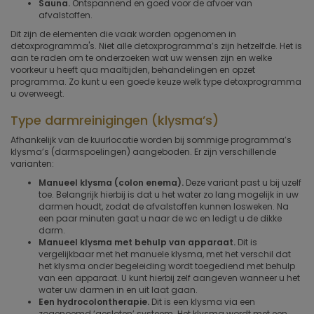
Sauna.
Ontspannend en goed voor de afvoer van
afvalstoffen.
Dit zijn de elementen die vaak worden opgenomen in
detoxprogramma's. Niet alle detoxprogramma’s zijn hetzelfde. Het is
aan te raden om te onderzoeken wat uw wensen zijn en welke
voorkeur u heeft qua maaltijden, behandelingen en opzet
programma. Zo kunt u een goede keuze welk type detoxprogramma
u overweegt.
Type darmreinigingen (klysma’s)
Afhankelijk van de kuurlocatie worden bij sommige programma’s
klysma’s (darmspoelingen) aangeboden. Er zijn verschillende
varianten:
Manueel klysma (colon enema).
Deze variant past u bij uzelf
toe. Belangrijk hierbij is dat u het water zo lang mogelijk in uw
darmen houdt, zodat de afvalstoffen kunnen losweken. Na
een paar minuten gaat u naar de wc en ledigt u de dikke
darm.
Manueel klysma met behulp van apparaat.
Dit is
vergelijkbaar met het manuele klysma, met het verschil dat
het klysma onder begeleiding wordt toegediend met behulp
van een apparaat. U kunt hierbij zelf aangeven wanneer u het
water uw darmen in en uit laat gaan.
Een hydrocolontherapie.
Dit is een klysma via een
zogenoemd ‘gesloten’ systeem. Het klysma wordt met een