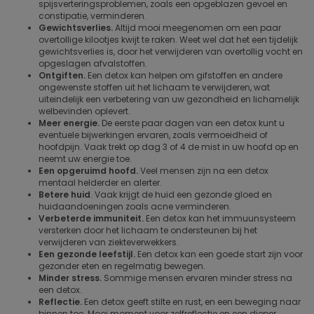
spijsverteringsproblemen, zoals een opgeblazen gevoel en
constipatie, verminderen.
Gewichtsverlies.
Altijd mooi meegenomen om een paar
overtollige kilootjes kwijt te raken. Weet wel dat het een tijdelijk
gewichtsverlies is, door het verwijderen van overtollig vocht en
opgeslagen afvalstoffen.
Ontgiften.
Een detox kan helpen om gifstoffen en andere
ongewenste stoffen uit het lichaam te verwijderen, wat
uiteindelijk een verbetering van uw gezondheid en lichamelijk
welbevinden oplevert.
Meer energie.
De eerste paar dagen van een detox kunt u
eventuele bijwerkingen ervaren, zoals vermoeidheid of
hoofdpijn. Vaak trekt op dag 3 of 4 de mist in uw hoofd op en
neemt uw energie toe.
Een opgeruimd hoofd.
Veel mensen zijn na een detox
mentaal helderder en alerter.
Betere huid
. Vaak krijgt de huid een gezonde gloed en
huidaandoeningen zoals acne verminderen.
Verbeterde immuniteit.
Een detox kan het immuunsysteem
versterken door het lichaam te ondersteunen bij het
verwijderen van ziekteverwekkers.
Een gezonde leefstijl.
Een detox kan een goede start zijn voor
gezonder eten en regelmatig bewegen.
Minder stress.
Sommige mensen ervaren minder stress na
een detox.
Reflectie.
Een detox geeft stilte en rust, en een beweging naar
binnen toe. Mooi moment voor zelfreflectie en een dieper