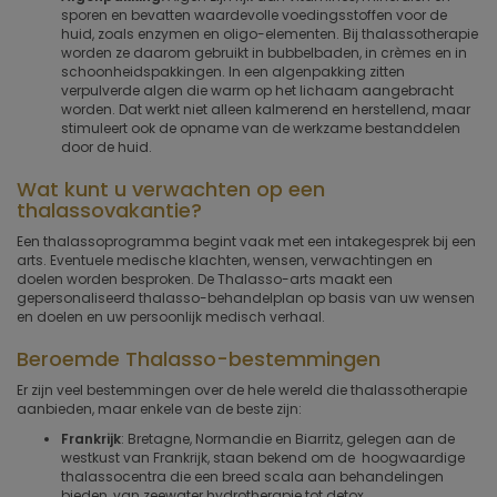
sporen en bevatten waardevolle voedingsstoffen voor de
huid, zoals enzymen en oligo-elementen. Bij thalassotherapie
worden ze daarom gebruikt in bubbelbaden, in crèmes en in
schoonheidspakkingen. In een algenpakking zitten
verpulverde algen die warm op het lichaam aangebracht
worden. Dat werkt niet alleen kalmerend en herstellend, maar
stimuleert ook de opname van de werkzame bestanddelen
door de huid.
Wat kunt u verwachten op een
thalassovakantie?
Een thalassoprogramma begint vaak met een intakegesprek bij een
arts. Eventuele medische klachten, wensen, verwachtingen en
doelen worden besproken. De Thalasso-arts maakt een
gepersonaliseerd thalasso-behandelplan op basis van uw wensen
en doelen en uw persoonlijk medisch verhaal.
Beroemde Thalasso-bestemmingen
Er zijn veel bestemmingen over de hele wereld die thalassotherapie
aanbieden, maar enkele van de beste zijn:
Frankrijk
: Bretagne, Normandie en Biarritz, gelegen aan de
westkust van Frankrijk, staan bekend om de hoogwaardige
thalassocentra die een breed scala aan behandelingen
bieden, van zeewater hydrotherapie tot detox.