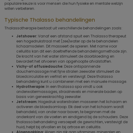
populaire keuze is voor mensen die hun fysieke en mentale welzijn
willen verbeteren.
Typische Thalasso behandelingen
Thalassotherapie bestaat uit verschillende behandelingen zoals:
Jetshower:
Vanaf een afstand spuit een Thalasso therapeut
een hogedrukstraal met (zee)water op de te behandelen
lichaamsdelen. Dit masseert de spieren. Met name voor
cellulitis kan dit een doeltreffende behandelingsmethode zijn.
De kracht van het water stimuleert de doorbloeding en
bevordert het afvoeren van opgehoopte afvalstoffen.
Vichy-of affusiedouche:
Deze ontspannende
douchemassage met fijne stralen zeewater stimuleert de
bloedcirculatie en verfrist en verstevigt. Deze thalasso
behandeling kunt u combineren met een manuele massage.
Hydrotherapie:
In een thalasso spa vindt u ook
onderwatermassages, straalnevels en minerale baden op
basis van geneeskrachtig zeewater.
Jetstream:
Hogedruk waterstralen masseren het lichaam en
activeren de bloedsomloop. Elk deel van het lichaam wordt
behandeld, van onder naar boven, te beginnen met de
onderkant van de voeten en eindigend bij de schouders. Deze
thalasso behandeling versoepelt de gewrichten, verstevigt de
huid, helpt bij afvallen en bij artrose en cellulitis.
Algenpakking:
Algen zijn rijk aan vitamines, mineralen en