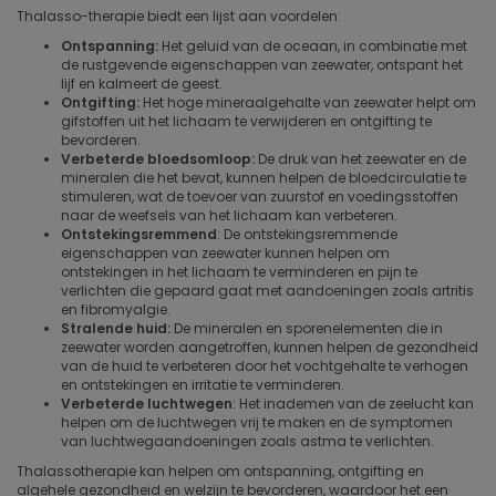
Thalasso-therapie biedt een lijst aan voordelen:
Ontspanning:
Het geluid van de oceaan, in combinatie met
de rustgevende eigenschappen van zeewater, ontspant het
lijf en kalmeert de geest.
Ontgifting:
Het hoge mineraalgehalte van zeewater helpt om
gifstoffen uit het lichaam te verwijderen en ontgifting te
bevorderen.
Verbeterde bloedsomloop:
De druk van het zeewater en de
mineralen die het bevat, kunnen helpen de bloedcirculatie te
stimuleren, wat de toevoer van zuurstof en voedingsstoffen
naar de weefsels van het lichaam kan verbeteren.
Ontstekingsremmend
: De ontstekingsremmende
eigenschappen van zeewater kunnen helpen om
ontstekingen in het lichaam te verminderen en pijn te
verlichten die gepaard gaat met aandoeningen zoals artritis
en fibromyalgie.
Stralende huid:
De mineralen en sporenelementen die in
zeewater worden aangetroffen, kunnen helpen de gezondheid
van de huid te verbeteren door het vochtgehalte te verhogen
en ontstekingen en irritatie te verminderen.
Verbeterde luchtwegen
: Het inademen van de zeelucht kan
helpen om de luchtwegen vrij te maken en de symptomen
van luchtwegaandoeningen zoals astma te verlichten.
Thalassotherapie kan helpen om ontspanning, ontgifting en
algehele gezondheid en welzijn te bevorderen, waardoor het een