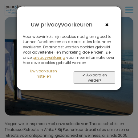
+32 (0)380 80 986
Filter
de
×
Uw privacyvoorkeuren
reizen
Thalasso in Afrika
op
Voor webwinkels zijn cookies nodig om goed te
kunnen functioneren en de prestaties te kunnen
De kracht van zee..
evalueren. Daarnaast worden cookies gebruikt
voor advertentie- en marketing doeleinden. Zie
onze
privacyverklaring
voor meer informatie over
Verwijder
hoe deze cookies gebruikt worden.
alle
Uw voorkeuren
filters
✔ Akkoord en
instellen
verder>
Soort reis
(1 geselecteerd)
Bestemmingen
Prijs (exclusief vlucht)
Mogen we je inspireren met onze selectie van Thalassohotels en
een rijke ervaring die anders is dan al het andere in de wereld. Zowel
verbonden aan de hoge Franse veiligheidsnormen en
Thalasso Retreats in Afrika? Bij Puurenkuur draait alles om reizen en
Tunesië als Marokko bieden een ruim aanbod van hotels, resorts en
Omgeving hotel
retreats voor ontspanning, gezondheid en wellness, al sinds 2005.
spa's met thalassotherapie. De mediterrane kustlijn van Tunesië is