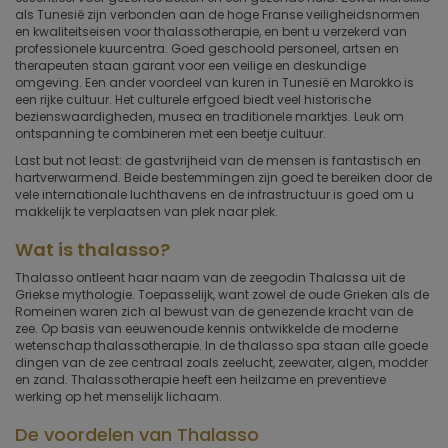
als Tunesië zijn verbonden aan de hoge Franse veiligheidsnormen
en kwaliteitseisen voor thalassotherapie, en bent u verzekerd van
professionele kuurcentra. Goed geschoold personeel, artsen en
therapeuten staan garant voor een veilige en deskundige
omgeving. Een ander voordeel van kuren in Tunesië en Marokko is
een rijke cultuur. Het culturele erfgoed biedt veel historische
bezienswaardigheden, musea en traditionele marktjes. Leuk om
ontspanning te combineren met een beetje cultuur.
Last but not least: de gastvrijheid van de mensen is fantastisch en
hartverwarmend. Beide bestemmingen zijn goed te bereiken door de
vele internationale luchthavens en de infrastructuur is goed om u
makkelijk te verplaatsen van plek naar plek.
Wat is thalasso?
Thalasso ontleent haar naam van de zeegodin Thalassa uit de
Griekse mythologie. Toepasselijk, want zowel de oude Grieken als de
Romeinen waren zich al bewust van de genezende kracht van de
zee. Op basis van eeuwenoude kennis ontwikkelde de moderne
wetenschap thalassotherapie. In de thalasso spa staan alle goede
dingen van de zee centraal zoals zeelucht, zeewater, algen, modder
en zand. Thalassotherapie heeft een heilzame en preventieve
werking op het menselijk lichaam.
De voordelen van Thalasso