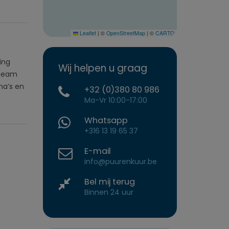
Leaflet
|
©
OpenStreetMap
|
©
CARTO
ing
Wij helpen u graag
 team
ma’s en
+32 (0)380 80 986
Ma-Vr 10:00-17:00
Whatsapp
+316 13 19 65 37
E-mail
info@puurenkuur.be
Bel mij terug
Binnen 24 uur