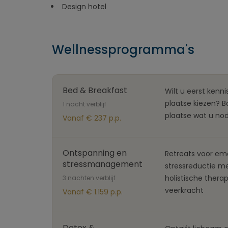
Design hotel
Wellnessprogramma's
Bed & Breakfast
Wilt u eerst kenn
plaatse kiezen? Bo
1 nacht verblijf
plaatse wat u nod
Vanaf € 237 p.p.
Ontspanning en
Retreats voor emo
stressmanagement
stressreductie m
holistische therap
3 nachten verblijf
veerkracht
Vanaf € 1.159 p.p.
Detox &