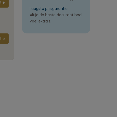
tie
Laagste prijsgarantie
Altijd de beste deal met heel
veel extra’s.
tie