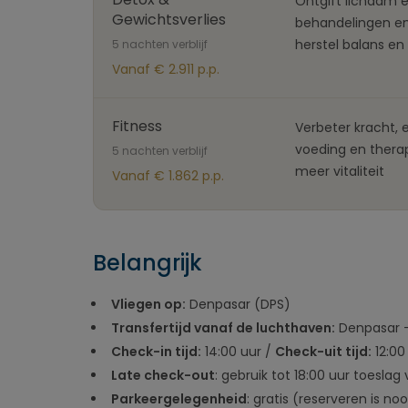
Ontgift lichaam 
Gewichtsverlies
behandelingen en
herstel balans en 
5 nachten verblijf
Vanaf € 2.911 p.p.
Fitness
Verbeter kracht,
voeding en thera
5 nachten verblijf
meer vitaliteit
Vanaf € 1.862 p.p.
Belangrijk
Vliegen op:
Denpasar (DPS)
Transfertijd vanaf de luchthaven:
Denpasar -
Check-in tijd:
14:00 uur /
Check-uit tijd:
12:00
Late check-out
: gebruik tot 18:00 uur toeslag
Parkeergelegenheid
: gratis (reserveren is noo