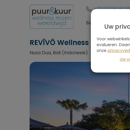
+32 (0)380 80 9
Bestemmingen
Uw priv
Voor webwinkels
REVĪVŌ Wellness Resort
evalueren. Daar
onze
privacyverk
Nusa Dua, Bali (Indonesië)
Uw v