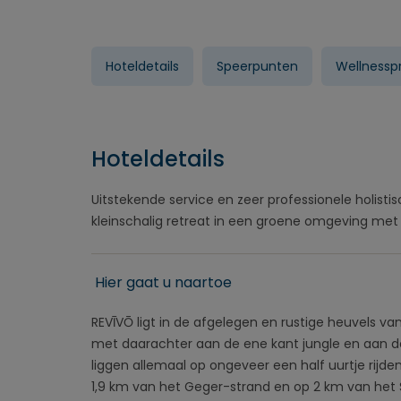
Hoteldetails
Speerpunten
Wellness
Hoteldetails
Uitstekende service en zeer professionele holisti
kleinschalig retreat in een groene omgeving met 
Hier gaat u naartoe
REVĪVŌ ligt in de afgelegen en rustige heuvels va
met daarachter aan de ene kant jungle en aan de
liggen allemaal op ongeveer een half uurtje rijde
1,9 km van het Geger-strand en op 2 km van het S