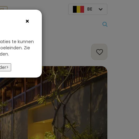
BE
aak
×
Over ons
aties te kunnen
oeleinden. Zie
den.
der>