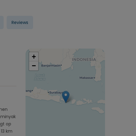
Reviews
+
−
inen
Seminyak
igt op
 13 km