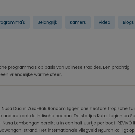
programma's
Belangrijk
Kamers
Video
Blogs
sche programma’s op basis van Balinese tradities. Een prachtig,
een vriendelijke warme sfeer.
n Nusa Dua in Zuid-Bali. Rondom liggen drie hectare tropische tu
 andere kant de Indische oceaan. De stadjes Kuta, Legian en 
n. Nusa Lembongan bereikt u in een half uurtje per boot. REVĪVÕ l
awangan-strand. Het internationale vliegveld Ngurah Rai ligt op