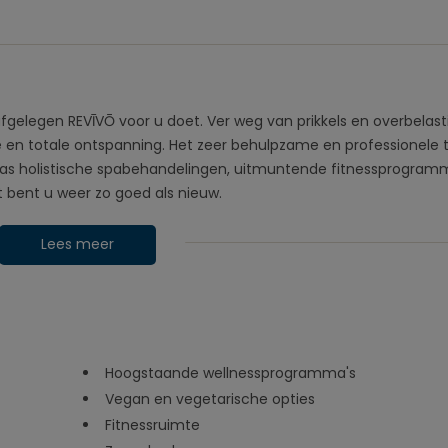
fgelegen REVĪVŌ voor u doet. Ver weg van prikkels en overbelast
ze en totale ontspanning. Het zeer behulpzame en professionele
klas holistische spabehandelingen, uitmuntende fitnessprogram
 bent u weer zo goed als nieuw.
Lees meer
Hoogstaande wellnessprogramma's
Vegan en vegetarische opties
Fitnessruimte