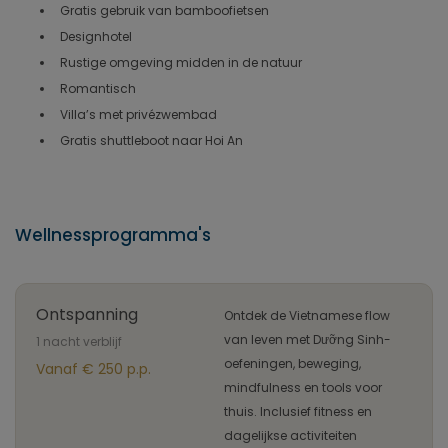
Gratis gebruik van bamboofietsen
Designhotel
Rustige omgeving midden in de natuur
Romantisch
Villa’s met privézwembad
Gratis shuttleboot naar Hoi An
Wellnessprogramma's
Ontspanning
Ontdek de Vietnamese flow
van leven met Dưỡng Sinh-
1 nacht verblijf
oefeningen, beweging,
Vanaf € 250 p.p.
mindfulness en tools voor
thuis. Inclusief fitness en
dagelijkse activiteiten