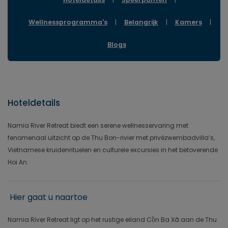
Wellnessprogramma's
|
Belangrijk
|
Kamers
|
Blogs
Hoteldetails
Namia River Retreat biedt een serene wellnesservaring met
fenomenaal uitzicht op de Thu Bon-rivier met privézwembadvilla’s,
Vietnamese kruidenrituelen en culturele excursies in het betoverende
Hoi An.
Hier gaat u naartoe
Namia River Retreat ligt op het rustige eiland Cồn Ba Xã aan de Thu