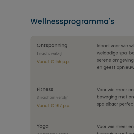
Wellnessprogramma's
Ontspanning
Ideaal voor wie w
weldadige spa-be
1 nacht verblijf
serene omgeving,
Vanaf € 155 p.p.
en geest opnieuw
Fitness
Voor wie meer ene
beweging met ont
3 nachten verblijf
spa elkaar perfec
Vanaf € 917 p.p.
Yoga
Voor wie meer ene
beweging met ont