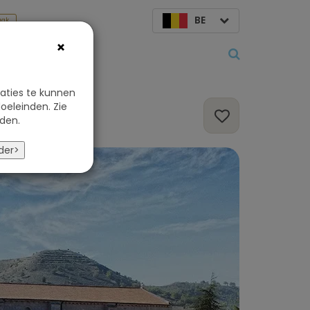
BE
aak
×
Over ons
aties te kunnen
oeleinden. Zie
den.
der>