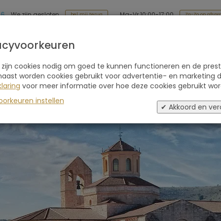
86
Ma-Vr 10:00-17:00
We zijn gesloten
Za-Zo op afspr
bel mij terug
Soort reis
Retraites
Advies
Blogs
acyvoorkeuren
 zijn cookies nodig om goed te kunnen functioneren en de prest
 de Valbuena
1 review
naast worden cookies gebruikt voor advertentie- en marketing d
laring
voor meer informatie over hoe deze cookies gebruikt wor
oorkeuren instellen
✔ Akkoord en ver