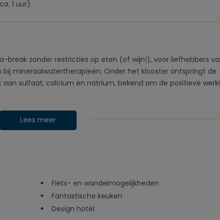
a. 1 uur).
pa-break zonder restricties op eten (of wijn!), voor liefhebbers v
 bij mineraalwatertherapieën. Onder het klooster ontspringt de
k aan sulfaat, calcium en natrium, bekend om de positieve werk
Lees meer
Fiets- en wandelmogelijkheden
Fantastische keuken
Design hotel