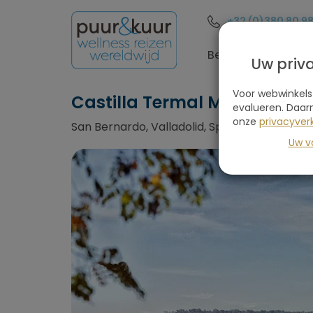
+32 (0)380 80 9
Bestemmingen
Uw priv
Voor webwinkels
Castilla Termal Monasterio
evalueren. Daar
onze
privacyverk
San Bernardo, Valladolid, Spanje
Uw v