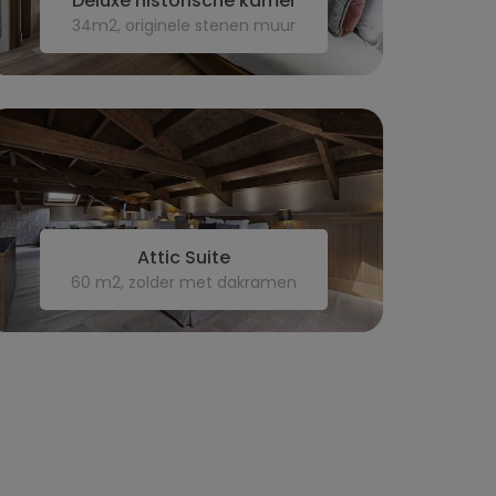
Deluxe historische kamer
34m2, originele stenen muur
Attic Suite
60 m2, zolder met dakramen