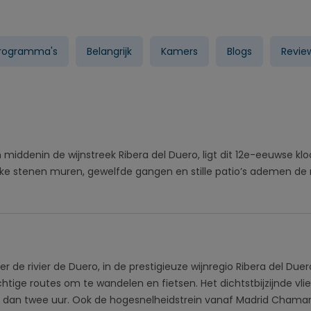
programma's
Belangrijk
Kamers
Blogs
Revie
 middenin de wijnstreek Ribera del Duero, ligt dit 12e-eeuwse klo
ikke stenen muren, gewelfde gangen en stille patio’s ademen de 
er de rivier de Duero, in de prestigieuze wijnregio Ribera del Duer
tige routes om te wandelen en fietsen. Het dichtstbijzijnde vlie
er dan twee uur. Ook de hogesnelheidstrein vanaf Madrid Chamar