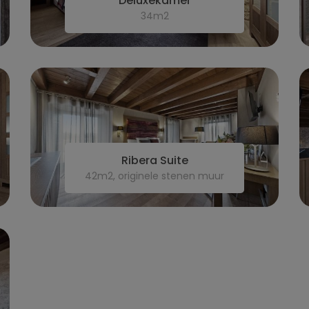
Deluxekamer
34m2
Ribera Suite
42m2, originele stenen muur