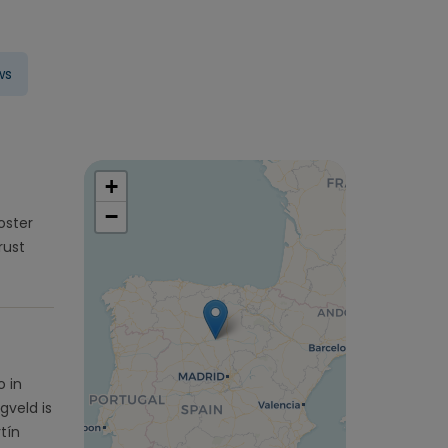
ws
+
−
oster
rust
o in
gveld is
tín