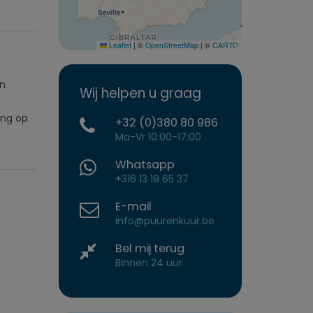
Leaflet
|
©
OpenStreetMap
|
©
CARTO
an
Wij helpen u graag
ing op
+32 (0)380 80 986
Ma-Vr 10:00-17:00
Whatsapp
+316 13 19 65 37
E-mail
info@puurenkuur.be
Bel mij terug
Binnen 24 uur