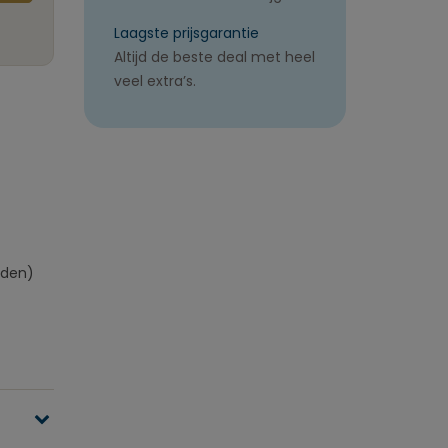
Laagste prijsgarantie
Altijd de beste deal met heel
veel extra’s.
jden)