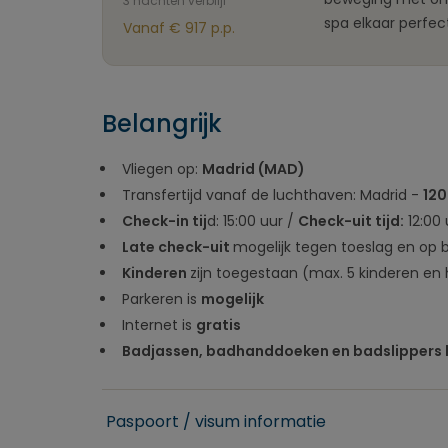
3 nachten verblijf
spa elkaar perfec
Vanaf € 917 p.p.
Belangrijk
Vliegen op:
Madrid (MAD)
Transfertijd vanaf de luchthaven: Madrid -
120
Check-in tij
d: 15:00 uur /
Check-uit tijd:
12:00 
Late check-uit
mogelijk tegen toeslag en op 
Kinderen
zijn toegestaan (max. 5 kinderen en 
Parkeren is
mogelijk
Internet is
gratis
Badjassen, badhanddoeken en badslippers 
Paspoort / visum informatie