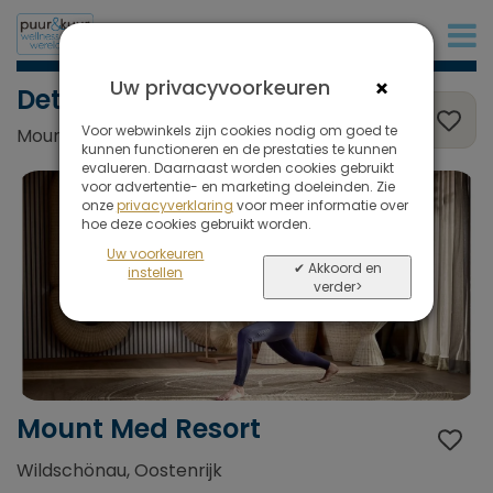
+32 (0)380 80 986
×
Uw privacyvoorkeuren
Detox & Gewichtsverlies
Voor webwinkels zijn cookies nodig om goed te
Mount Med Resort, Wildschönau, Oostenrijk
kunnen functioneren en de prestaties te kunnen
evalueren. Daarnaast worden cookies gebruikt
voor advertentie- en marketing doeleinden. Zie
onze
privacyverklaring
voor meer informatie over
hoe deze cookies gebruikt worden.
Uw voorkeuren
✔ Akkoord en
instellen
verder>
Mount Med Resort
Wildschönau, Oostenrijk