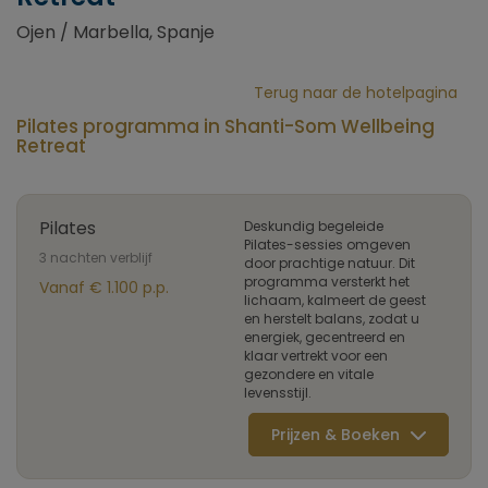
Ojen / Marbella, Spanje
Terug naar de hotelpagina
Pilates programma in Shanti-Som Wellbeing
Retreat
Pilates
Deskundig begeleide
Pilates-sessies omgeven
3 nachten verblijf
door prachtige natuur. Dit
programma versterkt het
Vanaf € 1.100 p.p.
lichaam, kalmeert de geest
en herstelt balans, zodat u
energiek, gecentreerd en
klaar vertrekt voor een
gezondere en vitale
levensstijl.
Prijzen & Boeken