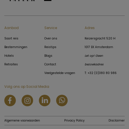
Aanbod
Service
Adres
Soort reis
Over ons
Keizersgracht 520 H
Bestemmingen
Reistips
1017 EK Amsterdam
Hotels
Blogs
Let op! Geen
Retraites
Contact
bezoekadres
Veelgestelde vragen
T: +32 (0)380 80 986
Volg ons op Social Media
Algemene voorwaarden
Privacy Policy
Disclaimer