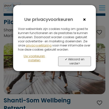
+32 (0)380 80 986
×
Uw privacyvoorkeuren
Pilates
Voor webwinkels zijn cookies nodig om goed te
Shanti-Som Wellbeing Retreat, Ojen /
kunnen functioneren en de prestaties te kunnen
Marbella, Spanje
evalueren. Daarnaast worden cookies gebruikt
voor advertentie- en marketing doeleinden. Zie
onze
privacyverklaring
voor meer informatie over
hoe deze cookies gebruikt worden.
Uw voorkeuren
✔ Akkoord en
instellen
verder>
Shanti-Som Wellbeing
Retreat