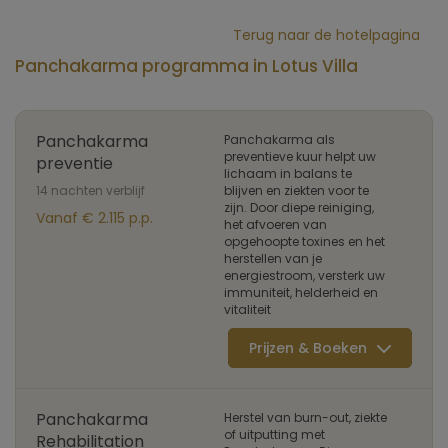
Terug naar de hotelpagina
Panchakarma programma in Lotus Villa
Panchakarma
Panchakarma als
preventieve kuur helpt uw
preventie
lichaam in balans te
14 nachten verblijf
blijven en ziekten voor te
zijn. Door diepe reiniging,
Vanaf € 2.115 p.p.
het afvoeren van
opgehoopte toxines en het
herstellen van je
energiestroom, versterk uw
immuniteit, helderheid en
vitaliteit
Prijzen & Boeken
Panchakarma
Herstel van burn-out, ziekte
of uitputting met
Rehabilitation