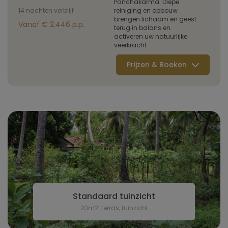
Panchakarma. Diepe
14 nachten verblijf
reiniging en opbouw
brengen lichaam en geest
Vanaf € 2.446 p.p.
terug in balans en
activeren uw natuurlijke
veerkracht
Prijzen & Boeken
Standaard tuinzicht
20m2. terras, tuinzicht