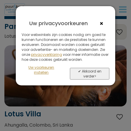
+32 (0)380 80 986
×
Uw privacyvoorkeuren
Panchakarma
Voor webwinkels zijn cookies nodig om goed te
Lotus Villa, Ahungalla, Colombo, Sri Lanka
kunnen functioneren en de prestaties te kunnen
evalueren. Daarnaast worden cookies gebruikt
voor advertentie- en marketing doeleinden. Zie
onze
privacyverklaring
voor meer informatie over
hoe deze cookies gebruikt worden.
Uw voorkeuren
✔ Akkoord en
instellen
verder>
Lotus Villa
Ahungalla, Colombo, Sri Lanka