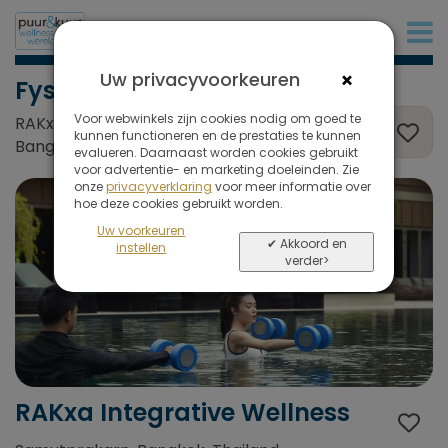
+32 (0)380 80 986
×
Uw privacyvoorkeuren
Fysiek herstel
Voor webwinkels zijn cookies nodig om goed te
RAKxa Integrative Wellness, Samutprakarn,
kunnen functioneren en de prestaties te kunnen
Bangkok, Thailand
evalueren. Daarnaast worden cookies gebruikt
voor advertentie- en marketing doeleinden. Zie
onze
privacyverklaring
voor meer informatie over
hoe deze cookies gebruikt worden.
Uw voorkeuren
✔ Akkoord en
instellen
verder>
RAKxa Integrative Wellness