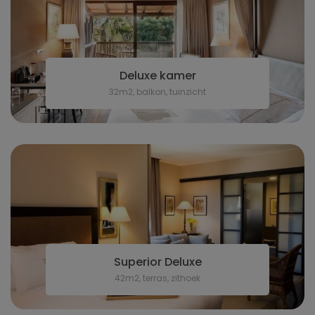
Deluxe kamer
32m2, balkon, tuinzicht
Superior Deluxe
42m2, terras, zithoek