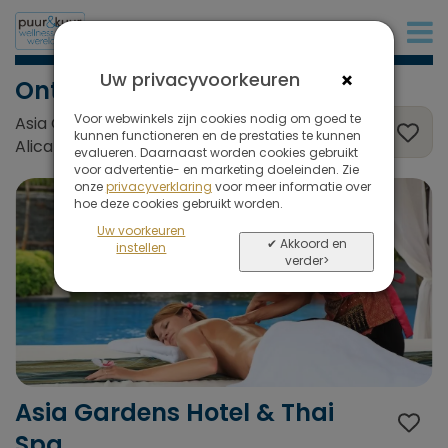
+32 (0)380 80 986
×
Uw privacyvoorkeuren
Ontspanning
Voor webwinkels zijn cookies nodig om goed te
Asia Gardens Hotel & Thai Spa, Finestrat,
kunnen functioneren en de prestaties te kunnen
Alicante, Spanje
evalueren. Daarnaast worden cookies gebruikt
voor advertentie- en marketing doeleinden. Zie
onze
privacyverklaring
voor meer informatie over
hoe deze cookies gebruikt worden.
Uw voorkeuren
✔ Akkoord en
instellen
verder>
Asia Gardens Hotel & Thai
Spa