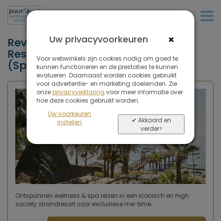
+32 (0)380 80 986
×
Uw privacyvoorkeuren
Reviews van Marbella Club, Golf
Resort & Spa, Marbella, Malaga
Voor webwinkels zijn cookies nodig om goed te
(Spanje)
kunnen functioneren en de prestaties te kunnen
evalueren. Daarnaast worden cookies gebruikt
voor advertentie- en marketing doeleinden. Zie
onze
privacyverklaring
voor meer informatie over
hoe deze cookies gebruikt worden.
Uw voorkeuren
✔ Akkoord en
instellen
verder>
Ontspannen wellness & spa reizen in een iconisch en high
society strandresort voor exclusieve me-time.