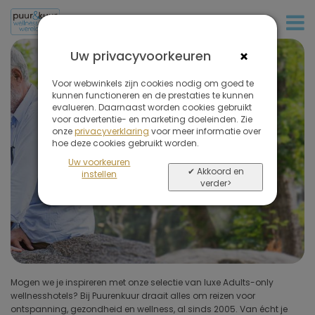
+32 (0)380 80 986
Filter
de
×
Uw privacyvoorkeuren
reizen
Adults-only hotels &
op
Voor webwinkels zijn cookies nodig om goed te
vakanties
kunnen functioneren en de prestaties te kunnen
evalueren. Daarnaast worden cookies gebruikt
voor advertentie- en marketing doeleinden. Zie
Ideaal voor wie rust zoekt
onze
privacyverklaring
voor meer informatie over
Verwijder
hoe deze cookies gebruikt worden.
alle
Uw voorkeuren
filters
✔ Akkoord en
instellen
verder>
Soort reis
(1 geselecteerd)
Bestemmingen
Prijs (exclusief vlucht)
Mogen we je inspireren met onze selectie van luxe Adults-only
wellnesshotels of kuuroorden met hoogwaardige faciliteiten en
wellnesshotels? Bij Puurenkuur draait alles om reizen voor
diensten, waaronder lekker eten, spabehandelingen en interessante
Omgeving hotel
ontspanning, gezondheid en wellness, al sinds 2005. Van écht je
workshops en activiteiten. Vakanties naar adults-only hotels bieden