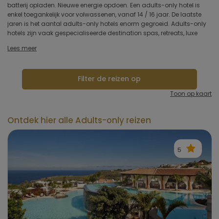
batterij opladen. Nieuwe energie opdoen. Een adults-only hotel is
een rustige plek en zijn ideaal voor stellen en solo-reizigers. In alle
Type hotel
enkel toegankelijk voor volwassenen, vanaf 14 / 16 jaar. De laatste
rust ontspannen, werken aan uw doel en gelijkgestemden
jaren is het aantal adults-only hotels enorm gegroeid. Adults-only
hotels zijn vaak gespecialiseerde destination spas, retreats, luxe
Hotelfaciliteiten
Lees meer
Sportfaciliteiten
Filter de reizen op
Restaurant & keuken
Toon op kaart
Wellness & spa
Ontdek hier alle Adults-only reizen
Toepassen
5