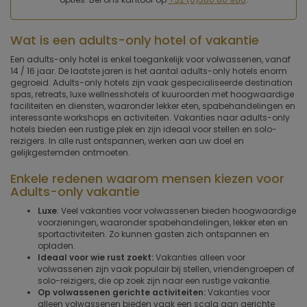
Wat is een adults-only hotel of vakantie
Een adults-only hotel is enkel toegankelijk voor volwassenen, vanaf
14 / 16 jaar. De laatste jaren is het aantal adults-only hotels enorm
gegroeid. Adults-only hotels zijn vaak gespecialiseerde destination
spas, retreats, luxe wellnesshotels of kuuroorden met hoogwaardige
faciliteiten en diensten, waaronder lekker eten, spabehandelingen en
interessante workshops en activiteiten. Vakanties naar adults-only
hotels bieden een rustige plek en zijn ideaal voor stellen en solo-
reizigers. In alle rust ontspannen, werken aan uw doel en
gelijkgestemden ontmoeten.
Enkele redenen waarom mensen kiezen voor
Adults-only vakantie
Luxe
: Veel vakanties voor volwassenen bieden hoogwaardige
voorzieningen, waaronder spabehandelingen, lekker eten en
sportactiviteiten. Zo kunnen gasten zich ontspannen en
opladen.
Ideaal voor wie rust zoekt:
Vakanties alleen voor
volwassenen zijn vaak populair bij stellen, vriendengroepen of
solo-reizigers, die op zoek zijn naar een rustige vakantie.
Op volwassenen gerichte activiteiten:
Vakanties voor
alleen volwassenen bieden vaak een scala aan gerichte