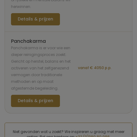
herwinnen.
Details & prijzen
Panchakarma
Panchakarma is er voor wie een
dieper reinigingsproces zoekt.
Gericht op herstel, balans en het
vanaf € 4050 p.p.
activeren van het zelfgenezend
vermogen door traditionele
methoden en op maat
afgestemde begeleiding.
Details & prijzen
Niet gevonden wat u zoekt? We inspireren u graag met meer
opties. Bel ons kantoor op
+32 (0)380 80 986
.