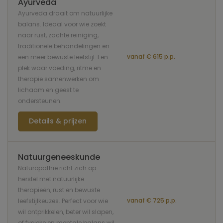
Ayurveda
Ayurveda draait om natuurlijke
balans. Ideaal voor wie zoekt
naar rust, zachte reiniging,
traditionele behandelingen en
vanaf € 615 p.p.
een meer bewuste leefstijl. Een
plek waar voeding, ritme en
therapie samenwerken om
lichaam en geest te
ondersteunen.
Details & prijzen
Natuurgeneeskunde
Naturopathie richt zich op
herstel met natuurlijke
therapieën, rust en bewuste
vanaf € 725 p.p.
leefstijlkeuzes. Perfect voor wie
wil ontprikkelen, beter wil slapen,
of fysieke en mentale balans wil