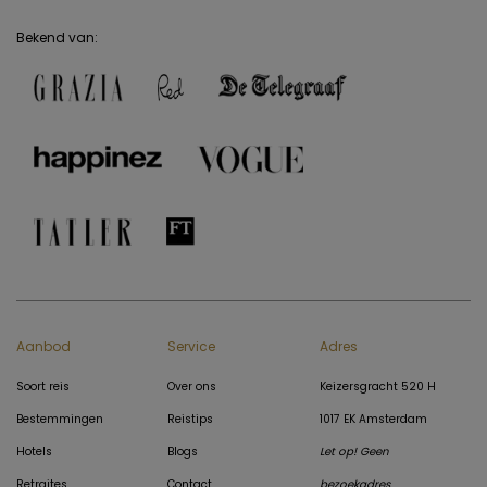
Bekend van:
Aanbod
Service
Adres
Soort reis
Over ons
Keizersgracht 520 H
Bestemmingen
Reistips
1017 EK Amsterdam
Hotels
Blogs
Let op! Geen
Retraites
Contact
bezoekadres