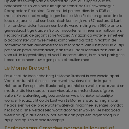
Op een steenworp van de hoofdstad Port Louis ligt de oudste
botanische tuin van het zuidelijk halfrond: de Sir Seewoosagur
Ramgoolam Botanical Garden. Het perceel diende in 1735 als
moestuin voor het nabijgelegen kasteel Mon Plaisir en groeide in de
loop der jaren uit tot een botanisch koninkrijk van 37 hectare. U kunt
hier rond­wandelen tussen een bonte verzameling van 650 planten,
geneeskrachtige kruiden, 85 palmsoorten en inheemse fruitbomen.
Het pronkstuk, de gigantische Victoria Amazonica waterlelie met een
bladdiameter van twee meter, komt helemaal tot zijn recht in de
zomermaanden december tot en met maart. Wilt u het park in al zijn
pracht en praal bewonderen, dan trekt u daar idealiter zo’n drie uur
voor uit. In tegenstelling tot veel Europese tuinen, is er in het park geen
horeca dus neem uw eigen picknickspullen mee.
Le Morne Brabant
De kust bij de iconische berg Le Morne Brabant is een wereld apart.
Vanuit de lucht lijkt er een ‘onderwater­ waterval’ in de lagune
zichtbaar. Een optische illusie: het gaat niet om water, maar zand en
modder die hier abrupt in een vier­duizend meter diepe afgrond
vallen. Per watervliegtuig bewonderen we dit unieke natuurlijke
wonder. Het uitzicht op de kust van Le Morne is waanzinnig, maar
helaas zien we de ‘onderwater­ waterval’ maar heel eventjes, omdat
het zicht al snel verdoezeld wordt door regenwolken. 'Je hebt goed
weer nodig', aldus onze piloot. Maar dan popt een regenboog in al
zijn glorie op. Een mooie troostprijs.
Thaipoosam Cavadee parade in januari of