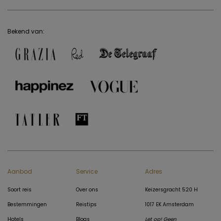
Bekend van:
Aanbod
Service
Adres
Soort reis
Over ons
Keizersgracht 520 H
Bestemmingen
Reistips
1017 EK Amsterdam
Hotels
Blogs
Let op! Geen