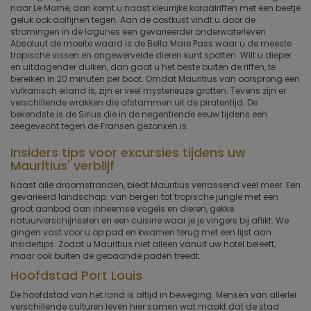
naar Le Morne, dan komt u naast kleurrijke koraalriffen met een beetje
geluk ook dolfijnen tegen. Aan de oostkust vindt u door de
stromingen in de lagunes een gevarieerder onderwaterleven.
Absoluut de moeite waard is de Bella Mare Pass waar u de meeste
tropische vissen en ongewervelde dieren kunt spotten. Wilt u dieper
en uitdagender duiken, dan gaat u het beste buiten de riffen, te
bereiken in 20 minuten per boot. Omdat Mauritius van oorsprong een
vulkanisch eiland is, zijn er veel mysterieuze grotten. Tevens zijn er
verschillende wrakken die afstammen uit de piratentijd. De
bekendste is de Sirius die in de negentiende eeuw tijdens een
zeegevecht tegen de Fransen gezonken is.
Insiders tips voor excursies tijdens uw
Mauritius' verblijf
Naast alle droomstranden, biedt Mauritius verrassend veel meer. Een
gevarieerd landschap: van bergen tot tropische jungle met een
groot aanbod aan inheemse vogels en dieren, gekke
natuurverschijnselen en een cuisine waar je je vingers bij aflikt. We
gingen vast voor u op pad en kwamen terug met een lijst aan
insidertips. Zodat u Mauritius niet alleen vanuit uw hotel beleeft,
maar ook buiten de gebaande paden treedt.
Hoofdstad Port Louis
De hoofdstad van het land is altijd in beweging. Mensen van allerlei
verschillende culturen leven hier samen wat maakt dat de stad