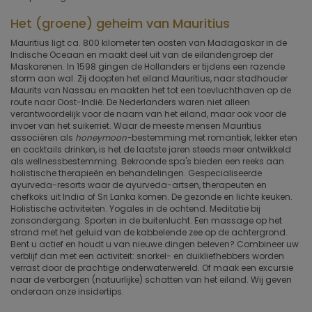
Het (groene) geheim van Mauritius
Mauritius ligt ca. 800 kilometer ten oosten van Madagaskar in de
Indische Oceaan en maakt deel uit van de eilandengroep der
Maskarenen. In 1598 gingen de Hollanders er tijdens een razende
storm aan wal. Zij doopten het eiland Mauritius, naar stadhouder
Maurits van Nassau en maakten het tot een toevluchthaven op de
route naar Oost-Indië. De Nederlanders waren niet alleen
verantwoordelijk voor de naam van het eiland, maar ook voor de
invoer van het suikerriet. Waar de meeste mensen Mauritius
associëren als
honeymoon-
bestemming met romantiek, lekker eten
en cocktails drinken, is het de laatste jaren steeds meer ontwikkeld
als wellnessbestemming. Bekroonde spa's bieden een reeks aan
holistische therapieën en behandelingen. Gespecialiseerde
ayurveda-resorts waar de ayurveda-artsen, therapeuten en
chefkoks uit India of Sri Lanka komen. De gezonde en lichte keuken.
Holistische activiteiten. Yogales in de ochtend. Meditatie bij
zonsondergang. Sporten in de buitenlucht. Een massage op het
strand met het geluid van de kabbelende zee op de achtergrond.
Bent u actief en houdt u van nieuwe dingen beleven? Combineer uw
verblijf dan met een activiteit: snorkel- en duikliefhebbers worden
verrast door de prachtige onderwaterwereld. Of maak een excursie
naar de verborgen (natuurlijke) schatten van het eiland. Wij geven
onderaan onze insidertips.