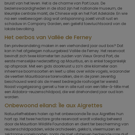
bruist van het leven. Het is de charme van Port Louis. De
bezienswaardigheden in de stad zijn het nationale museum, de
kleurrijke centrale markt, de Chinese wijk en het Fort Adelaïde. En wie
na een veelbewogen dag wat ontspanning zoekt vindt rust en
schaduw in Company Garden, een geliefd toevluchtsoord van de
lokale bevolking.
Het oerbos van Vallée de Ferney
Een privéwandeling maken in een vierhonderd jaar oud bos? Dat
kan in het afgelegen natuurgebied Vallée de Ferney. Het reservaat
bevindt zich twee kilometer ten zuiden van Vieux Grand Port, de
eerste menselijke nederzetting op Mauritius, en is enkel toegankelijk
op afspraak. Met een gids doorkruist u zo’n drie kilometer aan
inheemse boomsoorten en leert u alles over wilde vogels, waaronder
de veertien Mauritiaanse torenvalken, die in de jaren zeventig
beschouwd werd als de meest bedreigde roofvogel ter wereld.
Naast vogelgezang geniet u hier in alle rust van een tête-à-tête met
een Aldabra-reuzenschildpad, die wel driehonderd jaar oud kan
worden.
Onbewoond eiland: Île aux Aigrettes
Natuurliefhebbers halen op het onbewoonde Île aux Aigrettes hun
hart op. Het twee hectare grote reservaat wordt volledig beheerd
door de Mauritian Wildlife Foundation en dient ter bescherming van
reuzenschildpadden, wilde orchideeën, gekko’s, vleermuizen en
zeldzame vogelsoorten, zoals de met uitsterven bedreigde roze duif.