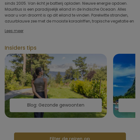
sinds 2005. Van écht je batterij opladen. Nieuwe energie opdoen.
detox, gewichtsverlies, ayurveda of stressmanagement. Yogales in
Type hotel
Mauritius is een paradijselijk eiland in de Indische Oceaan. Alles
de ochtendgloren. Meditatie bij een ondergaande zon. Geniet van
waar u van droomt is op dit eiland te vinden. Parelwitte stranden,
een massage met het geluid van de kabbelende zee op de
azuurblauwe zee met de mooiste koraalriffen, tropische vegetatie en
achtergrond. Combineer uw verblijf met een activiteit: snorkel- en
Hotelfaciliteiten
Lees meer
Sportfaciliteiten
Insiders tips
Restaurant & keuken
Wellness & spa
Toepassen
Blog: Gezonde gewoonten
Filter de reizen op