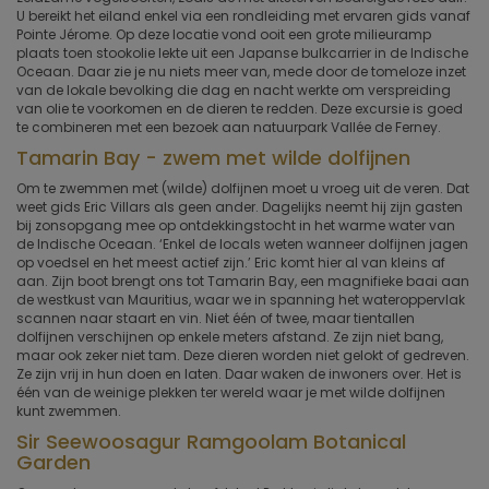
U bereikt het eiland enkel via een rondleiding met ervaren gids vanaf
Pointe Jérome. Op deze locatie vond ooit een grote milieuramp
plaats toen stookolie lekte uit een Japanse bulkcarrier in de Indische
Oceaan. Daar zie je nu niets meer van, mede door de tomeloze inzet
van de lokale bevolking die dag en nacht werkte om verspreiding
van olie te voorkomen en de dieren te redden. Deze excursie is goed
te combineren met een bezoek aan natuurpark Vallée de Ferney.
Tamarin Bay - zwem met wilde dolfijnen
Om te zwemmen met (wilde) dolfijnen moet u vroeg uit de veren. Dat
weet gids Eric Villars als geen ander. Dagelijks neemt hij zijn gasten
bij zonsopgang mee op ontdekkingstocht in het warme water van
de Indische Oceaan. ‘Enkel de locals weten wanneer dolfijnen jagen
op voedsel en het meest actief zijn.’ Eric komt hier al van kleins af
aan. Zijn boot brengt ons tot Tamarin Bay, een magnifieke baai aan
de westkust van Mauritius, waar we in spanning het wateroppervlak
scannen naar staart en vin. Niet één of twee, maar tientallen
dolfijnen verschijnen op enkele meters afstand. Ze zijn niet bang,
maar ook zeker niet tam. Deze dieren worden niet gelokt of gedreven.
Ze zijn vrij in hun doen en laten. Daar waken de inwoners over. Het is
één van de weinige plekken ter wereld waar je met wilde dolfijnen
kunt zwemmen.
Sir Seewoosagur Ramgoolam Botanical
Garden