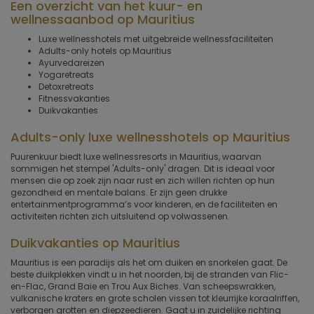
Een overzicht van het kuur- en
wellnessaanbod op Mauritius
Luxe wellnesshotels met uitgebreide wellnessfaciliteiten
Adults-only hotels op Mauritius
Ayurvedareizen
Yogaretreats
Detoxretreats
Fitnessvakanties
Duikvakanties
Adults-only luxe wellnesshotels op Mauritius
Puurenkuur biedt luxe wellnessresorts in Mauritius, waarvan
sommigen het stempel 'Adults-only' dragen. Dit is ideaal voor
mensen die op zoek zijn naar rust en zich willen richten op hun
gezondheid en mentale balans. Er zijn geen drukke
entertainmentprogramma’s voor kinderen, en de faciliteiten en
activiteiten richten zich uitsluitend op volwassenen.
Duikvakanties op Mauritius
Mauritius is een paradijs als het om duiken en snorkelen gaat. De
beste duikplekken vindt u in het noorden, bij de stranden van Flic-
en-Flac, Grand Baie en Trou Aux Biches. Van scheepswrakken,
vulkanische kraters en grote scholen vissen tot kleurrijke koraalriffen,
verborgen grotten en diepzeedieren. Gaat u in zuidelijke richting