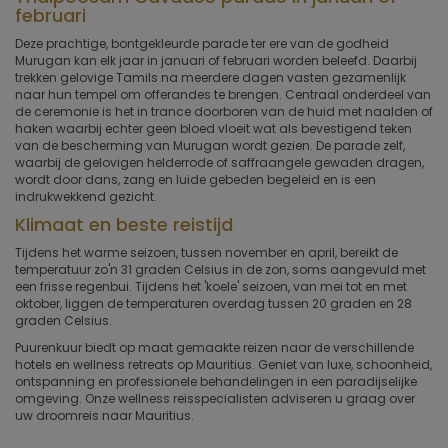
februari
Deze prachtige, bontgekleurde parade ter ere van de godheid
Murugan kan elk jaar in januari of februari worden beleefd. Daarbij
trekken gelovige Tamils na meerdere dagen vasten gezamenlijk
naar hun tempel om offerandes te brengen. Centraal onderdeel van
de ceremonie is het in trance doorboren van de huid met naalden of
haken waarbij echter geen bloed vloeit wat als bevestigend teken
van de bescherming van Murugan wordt gezien. De parade zelf,
waarbij de gelovigen helderrode of saffraangele gewaden dragen,
wordt door dans, zang en luide gebeden begeleid en is een
indrukwekkend gezicht.
Klimaat en beste reistijd
Tijdens het warme seizoen, tussen november en april, bereikt de
temperatuur zo'n 31 graden Celsius in de zon, soms aangevuld met
een frisse regenbui. Tijdens het 'koele' seizoen, van mei tot en met
oktober, liggen de temperaturen overdag tussen 20 graden en 28
graden Celsius.
Puurenkuur biedt op maat gemaakte reizen naar de verschillende
hotels en wellness retreats op Mauritius. Geniet van luxe, schoonheid,
ontspanning en professionele behandelingen in een paradijselijke
omgeving. Onze wellness reisspecialisten adviseren u graag over
uw droomreis naar Mauritius.