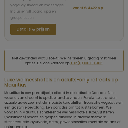
yoga, ayurveda en massages.
vanaf € 4422 p.p.
Inclusief full board, spa en
groepslessen
Details & prijzen
Niet gevonden wat u zoekt? We inspireren u graag met meer
opties. Bel ons kantoor op
+32 (0)380 80 986
.
Luxe wellnesshotels en adults-only retreats op
Mauritius
Mauritius is een paradijselijk eiland in de Indische Oceaan. Alles
waar u van droomt is op dit eiland te vinden. Parelwitte stranden,
azuurblauwe zee met de mooiste koraalriffen, tropische vegetatie en
een gastvrije bevolking. Een paradijs om tot rust te komen. We
vonden in Mauritius schitterende wellnesshotels: luxe, vijfsterren
(holistische) resorts en gespecialiseerd in diverse thema's:
stressreductie, ayurveda, detox, gewichtsverlies, mentale balans of
ontspanning.