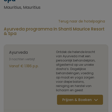
Mauritius, Mauritius
Terug naar de hotelpagina
Ayurveda programma in Shanti Maurice Resort
& Spa
Ayurveda
Ontdek de helende kracht
van Ayurveda met een
3 nachten verblijf
persoonlijk behandelplan,
afgestemd op uw unieke
Vanaf € 1.186 p.p.
dosha’s. Dagelijkse
behandelingen, voeding
op maat en yoga zorgen
voor diepe balans,
reiniging en herstel van
lichaam en geest
Prijzen & Boeken