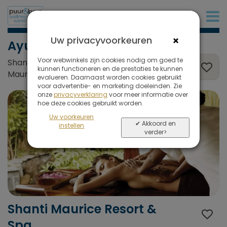
+32 (0)380 80 986
×
Uw privacyvoorkeuren
Ayurveda
Voor webwinkels zijn cookies nodig om goed te
Shanti Maurice Resort & Spa, Mauritius,
kunnen functioneren en de prestaties te kunnen
Mauritius
evalueren. Daarnaast worden cookies gebruikt
voor advertentie- en marketing doeleinden. Zie
onze
privacyverklaring
voor meer informatie over
hoe deze cookies gebruikt worden.
Uw voorkeuren
✔ Akkoord en
instellen
verder>
Shanti Maurice Resort &
Spa