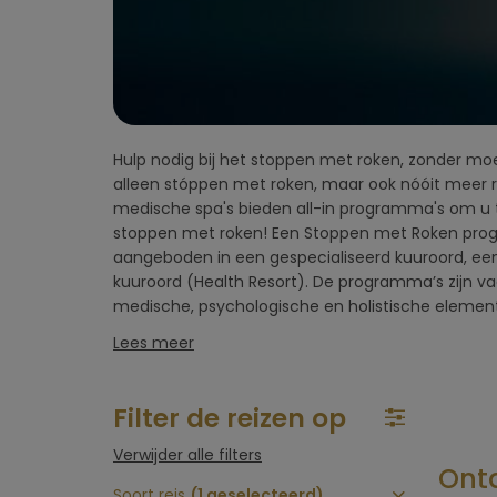
vlucht)
Omgeving
hotel
Hulp nodig bij het stoppen met roken, zonder moei
elementen kunnen zijn: coaching en str
Type hotel
alleen stóppen met roken, maar ook nóóit meer
ontspannende behandelingen, sport- en fitness
medische spa's bieden all-in programma's om u te
Oosterse, holistische elementen kunnen zijn acupunc
Hotelfaciliteiten
stoppen met roken! Een Stoppen met Roken pro
yoga of Ayurveda. Medische elementen zijn we
aangeboden in een gespecialiseerd kuuroord, ee
componenten die onder medisch toezicht vallen
kuuroord (Health Resort). De programma’s zijn v
zuurstofsessies of nicotine vervangende thera
Sportfaciliteiten
medische, psychologische en holistische elemen
Lees meer
Restaurant &
keuken
Filter de reizen op
Wellness & spa
Verwijder alle filters
Ontd
Soort reis
(1 geselecteerd)