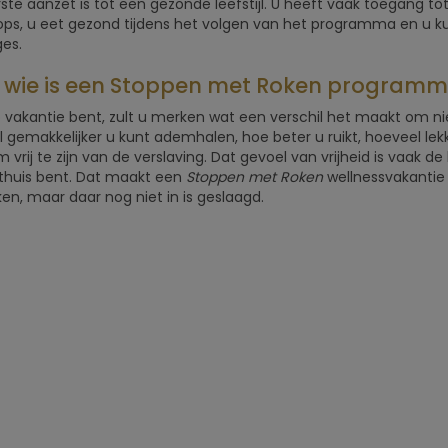
ste aanzet is tot een gezonde leefstijl. U heeft vaak toegang tot 
ps, u eet gezond tijdens het volgen van het programma en u ku
es.
 wie is een Stoppen met Roken programm
p vakantie bent, zult u merken wat een verschil het maakt om niet
 gemakkelijker u kunt ademhalen, hoe beter u ruikt, hoeveel lekk
m vrij te zijn van de verslaving. Dat gevoel van vrijheid is vaak d
thuis bent. Dat maakt een
Stoppen met Roken
wellnessvakantie 
en, maar daar nog niet in is geslaagd.