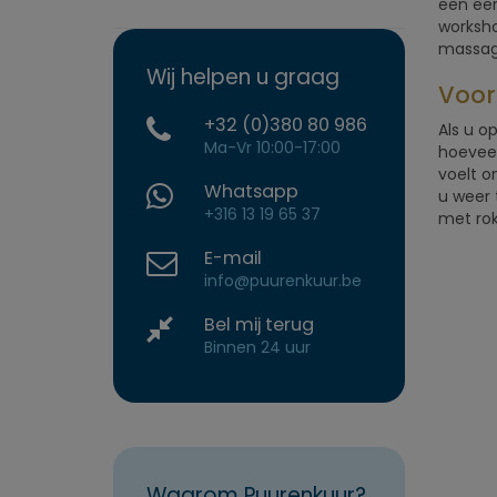
een eer
worksho
massag
Wij helpen u graag
Voor
+32 (0)380 80 986
Als u o
Ma-Vr 10:00-17:00
hoeveel
voelt o
Whatsapp
u weer 
+316 13 19 65 37
met rok
E-mail
info@puurenkuur.be
Bel mij terug
Binnen 24 uur
Waarom Puurenkuur?