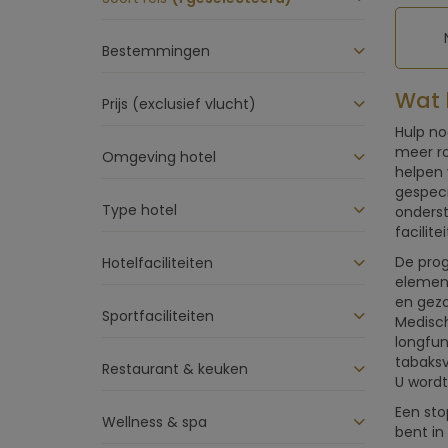
Bestemmingen
Wat 
Prijs (exclusief vlucht)
Hulp no
meer ro
Omgeving hotel
helpen 
gespeci
Type hotel
onderst
facilit
De prog
Hotelfaciliteiten
element
en gezo
Sportfaciliteiten
Medisch
longfun
tabaksv
Restaurant & keuken
U wordt
Een sto
Wellness & spa
bent in