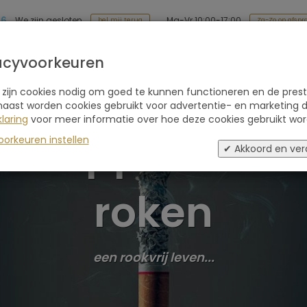
86
Ma-Vr 10:00-17:00
We zijn gesloten
Za-Zo op afspr
bel mij terug
Soort reis
Retraites
Advies
Blogs
acyvoorkeuren
 zijn cookies nodig om goed te kunnen functioneren en de prest
naast worden cookies gebruikt voor advertentie- en marketing d
laring
voor meer informatie over hoe deze cookies gebruikt wor
Stoppen met
oorkeuren instellen
✔ Akkoord en ver
roken
een rookvrij leven...