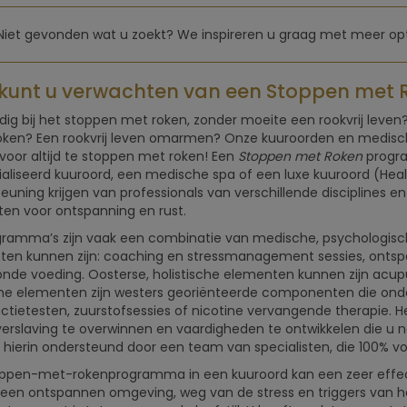
Niet gevonden wat u zoekt? We inspireren u graag met meer opt
kunt u verwachten van een Stoppen me
dig bij het stoppen met roken, zonder moeite een rookvrij leven
ken? Een rookvrij leven omarmen? Onze kuuroorden en medisch
voor altijd te stoppen met roken! Een
Stoppen met Roken
progra
aliseerd kuuroord, een medische spa of een luxe kuuroord (Healt
euning krijgen van professionals van verschillende disciplines 
eiten voor ontspanning en rust.
ramma’s zijn vaak een combinatie van medische, psychologisch
en kunnen zijn: coaching en stressmanagement sessies, ontsp
nde voeding. Oosterse, holistische elementen kunnen zijn acupun
e elementen zijn westers georiënteerde componenten die onder
ctietesten, zuurstofsessies of nicotine vervangende therapie. 
erslaving te overwinnen en vaardigheden te ontwikkelen die u no
 hierin ondersteund door een team van specialisten, die 100% voo
ppen-met-rokenprogramma in een kuuroord kan een zeer effect
 een ontspannen omgeving, weg van de stress en triggers van het