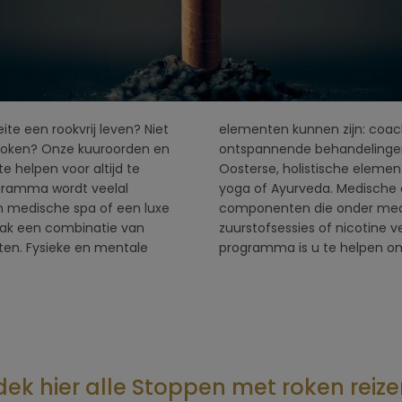
te een rookvrij leven? Niet
essmanagement sessies,
 roken? Onze kuuroorden en
lessen en gezonde voeding.
 helpen voor altijd te
tuur, tai chi, qi gong,
gramma wordt veelal
sters georiënteerde
n medische spa of een luxe
, zoals longfunctietesten,
aak een combinatie van
pie. Het doel van het
ten. Fysieke en mentale
programma is u te helpen om
ek hier alle Stoppen met roken reize