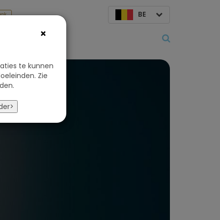
BE
aak
×
Over ons
aties te kunnen
oeleinden. Zie
den.
der>