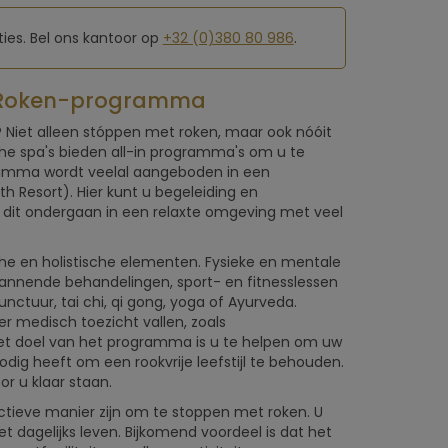
ies. Bel ons kantoor op
+32 (0)380 80 986
.
t Roken-programma
? Niet alleen stóppen met roken, maar ook nóóit
e spa's bieden all-in programma's om u te
mma wordt veelal aangeboden in een
h Resort). Hier kunt u begeleiding en
en dit ondergaan in een relaxte omgeving met veel
e en holistische elementen. Fysieke en mentale
annende behandelingen, sport- en fitnesslessen
ctuur, tai chi, qi gong, yoga of Ayurveda.
 medisch toezicht vallen, zoals
Het doel van het programma is u te helpen om uw
dig heeft om een rookvrije leefstijl te behouden.
r u klaar staan.
ieve manier zijn om te stoppen met roken. U
 dagelijks leven. Bijkomend voordeel is dat het