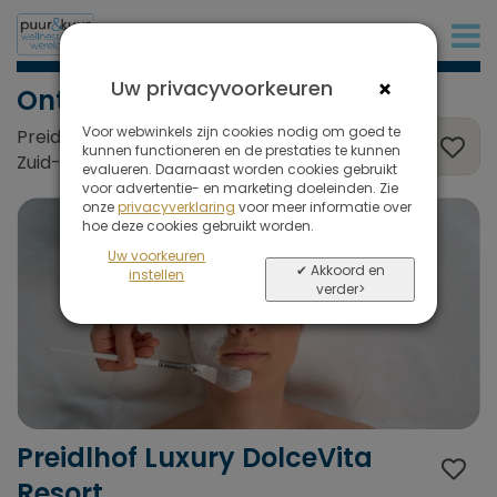
+32 (0)380 80 986
×
Uw privacyvoorkeuren
Ontspanning
Voor webwinkels zijn cookies nodig om goed te
Preidlhof Luxury DolceVita Resort, Naturns,
kunnen functioneren en de prestaties te kunnen
Zuid-Tirol, Italië
evalueren. Daarnaast worden cookies gebruikt
voor advertentie- en marketing doeleinden. Zie
onze
privacyverklaring
voor meer informatie over
hoe deze cookies gebruikt worden.
Uw voorkeuren
✔ Akkoord en
instellen
verder>
Preidlhof Luxury DolceVita
Resort