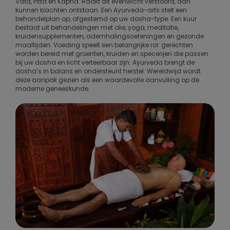
Vata, Pitta en Kapha. Raakt dit evenwicht verstoord, dan
kunnen klachten ontstaan. Een Ayurveda-arts stelt een
behandelplan op, afgestemd op uw dosha-type. Een kuur
bestaat uit behandelingen met olie, yoga, meditatie,
kruidensupplementen, ademhalingsoefeningen en gezonde
maaltijden. Voeding speelt een belangrijke rol: gerechten
worden bereid met groenten, kruiden en specerijen die passen
bij uw dosha en licht verteerbaar zijn. Ayurveda brengt de
dosha’s in balans en ondersteunt herstel. Wereldwijd wordt
deze aanpak gezien als een waardevolle aanvulling op de
moderne geneeskunde.