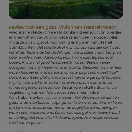
Review van een gast: Vivianne’s Hersteltraject
Vivianne herstelde van eierstokkanker na een jaar van operatie
en chemotherapie. Daarna wilde ze zich weer de oude voelen,
maar ze was uitgeput, had weinig energie en kampte met
darmklachten.
'Het voelde alsof mijn lichaam zichzelf kwijt was',
vertelt ze. 'Tijdens de behandelingen was ik alleen maar bezig met
beter worden. Toen dat voorbij was, kwam alles tegelijk naar
boven. Ik wist niet goed hoe ik verder moest. Gewoon weer
doorgaan met mijn leven vond ik moeilijk. Dierbaren om me heen
waren heel lief en ondersteunend, maar dit proces moest ik zelf
door. Ik zocht een plek om in alle rust mijn energie op te bouwen,
mijn lijf weer sterker te maken maar vooral om mijn emoties
ruimte te geven.'
Ze koos voor Sri Lanka en startte daar, onder
begeleiding van een Ayurvedisch team, een milde
Panchakarma-kuur van drie weken.
'Het eten was heel licht en
gezond, de meditatie en yoga gaven lieten me naar binnen keren
om bij m'n emoties te kunnen en de dagelijkse behandelingen
waren echt ontspannend. Die combinatie gaf me nieuwe kracht
en richting. Het voelt alsof ik de zware periode eindelijk een plek
heb kunnen geven.'