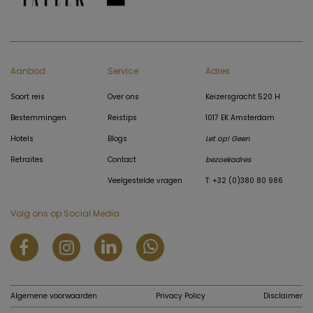
Aanbod
Service
Adres
Soort reis
Over ons
Keizersgracht 520 H
Bestemmingen
Reistips
1017 EK Amsterdam
Hotels
Blogs
Let op! Geen
Retraites
Contact
bezoekadres
Veelgestelde vragen
T: +32 (0)380 80 986
Volg ons op Social Media
Algemene voorwaarden
Privacy Policy
Disclaimer