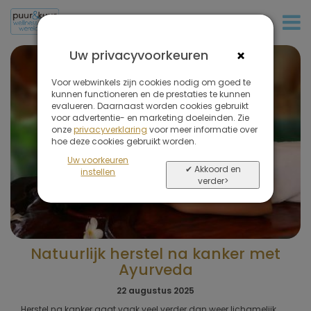
+32 (0)380 80 986
×
Uw privacyvoorkeuren
Voor webwinkels zijn cookies nodig om goed te
kunnen functioneren en de prestaties te kunnen
evalueren. Daarnaast worden cookies gebruikt
voor advertentie- en marketing doeleinden. Zie
onze
privacyverklaring
voor meer informatie over
hoe deze cookies gebruikt worden.
Uw voorkeuren
✔ Akkoord en
instellen
verder>
Natuurlijk herstel na kanker met
Ayurveda
22 augustus 2025
Herstel na kanker gaat vaak veel verder dan weer lichamelijk