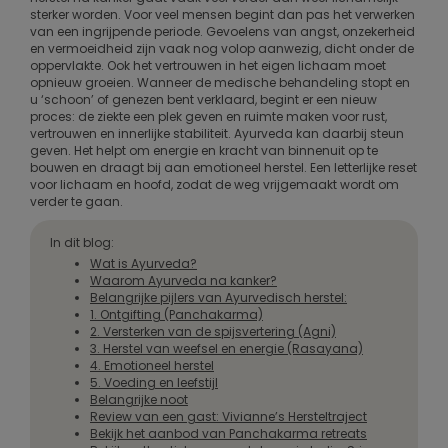
sterker worden. Voor veel mensen begint dan pas het verwerken
van een ingrijpende periode. Gevoelens van angst, onzekerheid
en vermoeidheid zijn vaak nog volop aanwezig, dicht onder de
oppervlakte. Ook het vertrouwen in het eigen lichaam moet
opnieuw groeien. Wanneer de medische behandeling stopt en
u ‘schoon’ of genezen bent verklaard, begint er een nieuw
proces: de ziekte een plek geven en ruimte maken voor rust,
vertrouwen en innerlijke stabiliteit. Ayurveda kan daarbij steun
geven. Het helpt om energie en kracht van binnenuit op te
bouwen en draagt bij aan emotioneel herstel. Een letterlijke reset
voor lichaam en hoofd, zodat de weg vrijgemaakt wordt om
verder te gaan.
In dit blog:
Wat is Ayurveda?
Waarom Ayurveda na kanker?
Belangrijke pijlers van Ayurvedisch herstel:
1. Ontgifting (Panchakarma)
2. Versterken van de spijsvertering (Agni)
3. Herstel van weefsel en energie (Rasayana)
4. Emotioneel herstel
5. Voeding en leefstijl
Belangrijke noot
Review van een gast: Vivianne’s Hersteltraject
Bekijk het aanbod van Panchakarma retreats