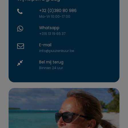
+32 (0)380 80 986
Ma-Vr 10:00-17:00
Whatsapp
+316 13 19 65 37
E-mail
info@puurenkuur.be
Bel mij terug
Binnen 24 uur