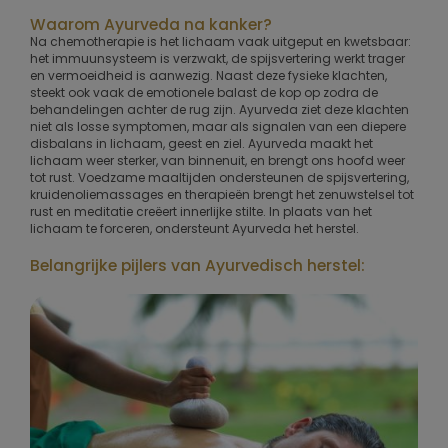
Waarom Ayurveda na kanker?
Na chemotherapie is het lichaam vaak uitgeput en kwetsbaar:
het immuunsysteem is verzwakt, de spijsvertering werkt trager
en vermoeidheid is aanwezig. Naast deze fysieke klachten,
steekt ook vaak de emotionele balast de kop op zodra de
behandelingen achter de rug zijn. Ayurveda ziet deze klachten
niet als losse symptomen, maar als signalen van een diepere
disbalans in lichaam, geest en ziel. Ayurveda maakt het
lichaam weer sterker, van binnenuit, en brengt ons hoofd weer
tot rust. Voedzame maaltijden ondersteunen de spijsvertering,
kruidenoliemassages en therapieën brengt het zenuwstelsel tot
rust en meditatie creëert innerlijke stilte. In plaats van het
lichaam te forceren, ondersteunt Ayurveda het herstel.
Belangrijke pijlers van Ayurvedisch herstel: