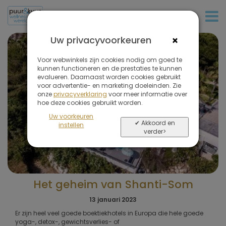
+32 (0)380 80 986
×
Uw privacyvoorkeuren
Voor webwinkels zijn cookies nodig om goed te
kunnen functioneren en de prestaties te kunnen
evalueren. Daarnaast worden cookies gebruikt
voor advertentie- en marketing doeleinden. Zie
onze
privacyverklaring
voor meer informatie over
hoe deze cookies gebruikt worden.
Uw voorkeuren
✔ Akkoord en
instellen
verder>
Het geheim van Shanti-Som
13 januari 2023
Er zijn heel veel goede boektiekhotels in Europa die hele goede
yoga-, detox-, gewichtsverlies- of