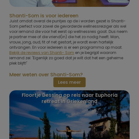
Shanti-Som is voor iedereen
Juist omdat overal de puntjes op de i worden gezet is Shanti-
Som perfect voor zowel de gevorderde wellnessreiziger als wel
voor iemand die voor het eerst op wellnessreis gaat. Dus neem
je partner mee of die vriend(in) die het zo nodig heeft. Man,
vrouw, jong, oud, fit of net gestart, je wordt even hartelijk
ontvangen. En voor iedereen is er een programma op maat.
Bekijk de reviews van Shanti- Som
en je begrijpt waarom
iemand zei: 'Eigenlijk zo goed dat je wilt dat het een geheime
plek blijft!'
Meer weten over Shanti-Som?
Lees meer
r
Floortje Dessing op reis naar Euphoria
P
retreat in Griekenland