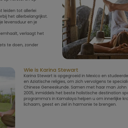
eiden tot allerlei
j het allerbelangrijkst.
 je levensduur en je
demhaalt, verlaagt het
ets te doen, zonder
Wie is Karina Stewart
Karina Stewart is opgegroeid in Mexico en studeerde
en Aziatische religies, om zich vervolgens te speciali
Chinese Geneeskunde. Samen met haar man John st
2005, inmiddels het beste holistische destination sp
programma’s in Kamalaya helpen u om innerlijke krac
lichaam, geest en ziel in harmonie te brengen.