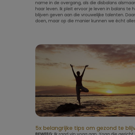
name in de overgang, als die disbalans alsmaar
haar leven. Ik pleit ervoor je leven in balans 
blijven geven aan die vrouwelijke talenten. D
doen, maar op die manier kunnen we écht alles
5x belangrijke tips om gezond te blij
BEWEEG: I
k raad yin yoga aan. Yoga die gericht 