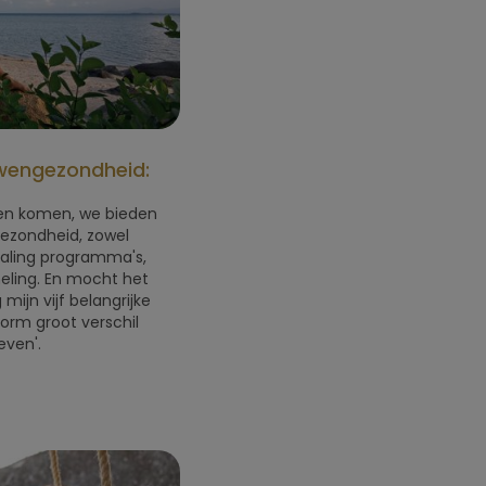
wengezondheid:
nen komen, we bieden
ezondheid, zowel
Healing programma's,
heling. En mocht het
mijn vijf belangrijke
norm groot verschil
even'.