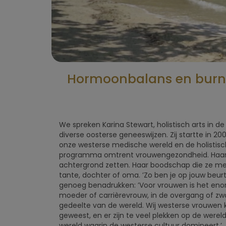
Hormoonbalans en burnou
We spreken Karina Stewart, holistisch arts in 
diverse oosterse geneeswijzen. Zij startte in 
onze westerse medische wereld en de holistis
programma omtrent vrouwengezondheid. Haar er
achtergrond zetten. Haar boodschap die ze met 
tante, dochter of oma. ’Zo ben je op jouw beur
genoeg benadrukken: ’Voor vrouwen is het enorm 
moeder of carrièrevrouw, in de overgang of zwang
gedeelte van de wereld. Wij westerse vrouwen k
geweest, en er zijn te veel plekken op de wereld
wereld waarin de westerse cultuur domineert.’