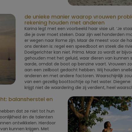
de unieke manier waarop vrouwen prob
rekening houden met anderen
Karina legt met een voorbeeld haar visie uit. ’Je staa
die je over moet steken. Daar zijn wel honderden ma
er wegen naar Rome zijn. Maar de meest voor de ha
ons denken is: regel een speedboot en steek die rivie
Doelgerichter kan niet. Prima. Maar zo wordt er bijv
gehouden met het geluid, waar dieren van kunnen s
aarde, omdat de boot op benzine vaart. Vrouwen z
aan een zeilboot gedacht hebben. Wij houden snell
anderen en met andere factoren. Waarschijnlijk zou
van een gezellig boottochtje op het water. Diegene d
krijgt niet de waardering die zij verdient, heel waarschij
ht: balansherstel en
hebben dat ze niet tot hun
onlijkheid én de talenten
unnen ontwikkelen. Hierdoor
 van kunnen krijgen. Met