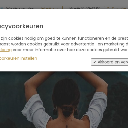
86
Ma-Vr 10:00-17:00
We zijn gesloten
Za-Zo op afspr
bel mij terug
Soort reis
Retraites
Advies
Blogs
acyvoorkeuren
 zijn cookies nodig om goed te kunnen functioneren en de prest
naast worden cookies gebruikt voor advertentie- en marketing d
laring
voor meer informatie over hoe deze cookies gebruikt wor
oorkeuren instellen
✔ Akkoord en ver