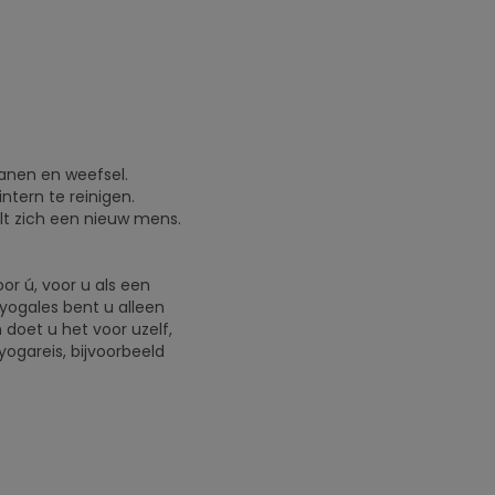
ganen en weefsel.
tern te reinigen.
elt zich een nieuw mens.
oor ú, voor u als een
 yogales bent u alleen
doet u het voor uzelf,
ogareis, bijvoorbeeld