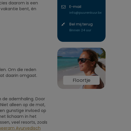
cies daarom is een
E-mail
 vakantie bent, én
info@puurenkuur.be
Bel mij terug
Binnen 24 uur
llen. Om die reden
wat daarin omgaat.
Floortje
n de ademhaling. Door
 Niet alleen op de mat,
een gunstige invloed op
het lichaam in het
sen, veel resorts, zoals
heeram Ayurvedisch