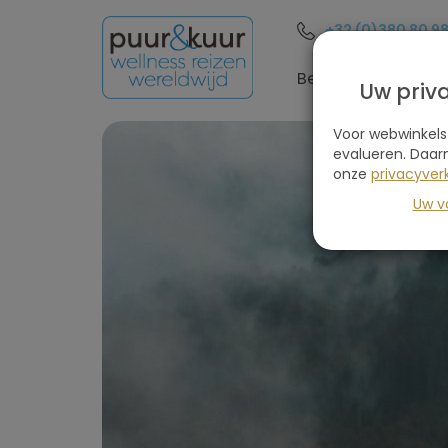
+32 (0)380 80 9
Bestemmingen
Uw priv
Voor webwinkels
evalueren. Daar
onze
privacyverk
Uw v