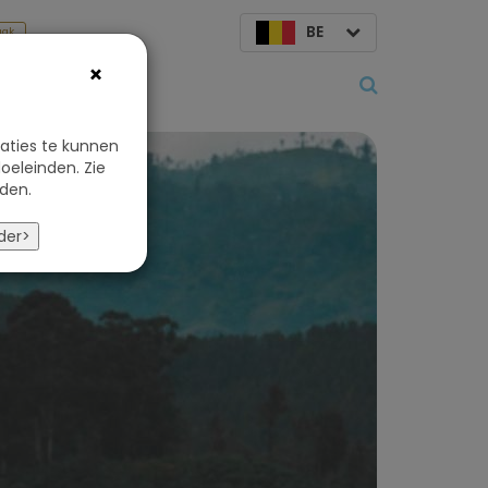
BE
aak
×
Over ons
aties te kunnen
oeleinden. Zie
den.
der>