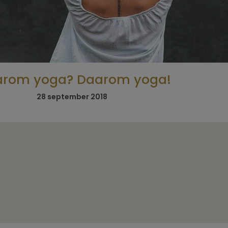
rom yoga? Daarom yoga!
5x Beste
Retreats vo
28 september 2018
mannen