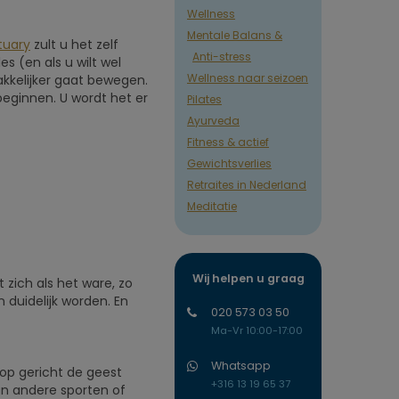
Wellness
Mentale Balans &
tuary
zult u het zelf
Anti-stress
s (en als u wilt wel
Wellness naar seizoen
makkelijker gaat bewegen.
 beginnen. U wordt het er
Pilates
Ayurveda
Fitness & actief
Gewichtsverlies
Retraites in Nederland
Meditatie
Wij helpen u graag
 zich als het ware, zo
 duidelijk worden. En
020 573 03 50
Ma-Vr 10:00-17:00
Whatsapp
 op gericht de geest
+316 13 19 65 37
an andere sporten of