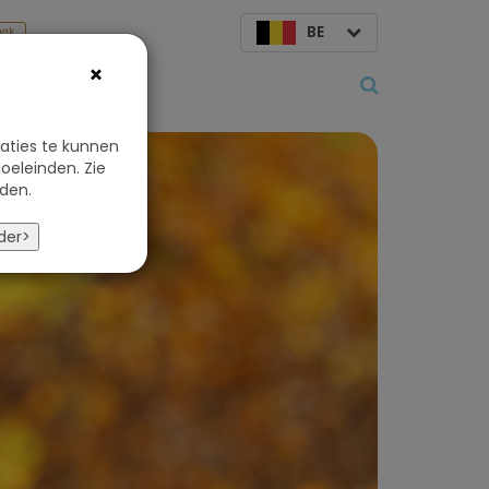
BE
aak
×
Over ons
aties te kunnen
oeleinden. Zie
den.
der>