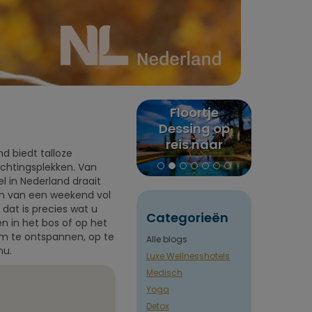
Selfcare: 8x
Floortje
Puure
or
boetiekretraites
Dessing op
rev
in de natuur
reis naar
Claudia
d biedt talloze
Euphoria
naar I
achtingsplekken. Van
retreat in
Ne
l in Nederland draait
Griekenland
en van een weekend vol
 dat is precies wat u
Categorieën
n in het bos of op het
 om te ontspannen, op te
Alle blogs
nu.
Luxe Wellnesshotels
Medisch
Yoga
Detox