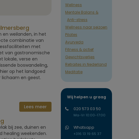
Wellness
Mentale Balans &
Anti-stress
Wilmersberg
Wellness naar seizoen
 en weilanden, in het
Pilates
ecte combinatie van
Ayurveda
nessfaciliteiten met
Fitness & actief
iet van gastronomische
Gewichtsverlies
 lokale, verse en
Retraites in Nederland
rissende boswandeling,
 hier op het landgoed
Meditatie
or lichaam en geest.
Wij helpen u graag
Lees meer
020 573 03 50
Ma-Vr 10:00-17:00
rg
lak bij zee, duinen en
Whatsapp
d healing weekenden.
+316 13 19 65 37