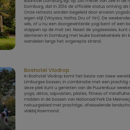
Badhotel Domburg ligt op 250 meter van zee in de r
Domburg, dat in 2014 de officiële status ontving als
Onze retreats worden begeleid door ervaren yogad
eigen stijl (Vinyasa, Hatha, Dru of Yin). De weekend
wils, of u nu een doorgewinterde yogi bent of een b
stappen op de mat zet. Naast de yogasessies, kunt 
slenteren in Domburg met leuke boetiekwinkels én ku
wandelen langs het ongerepte strand.
Boshotel Vlodrop
In Boshotel Vlodrop komt het beste van twee werelde
Limburgse bossen, in combinatie met een prachtig 
deze plek kunt u genieten van de Puurenkuur week
yoga, detox, sapvasten, pilates, fitness of mindfulnes
midden in de bossen van Nationaal Park De Meinweg
natuurgebied met prachtige, afwisselende landsch
vlakbij Roermond.