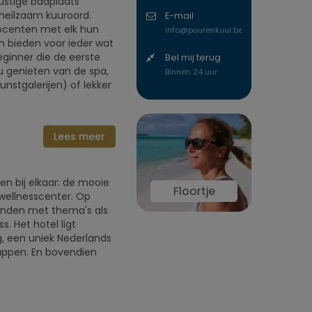
ustige badplaats
 heilzaam kuuroord.
E-mail
ocenten met elk hun
info@puurenkuur.be
en bieden voor ieder wat
eginner die de eerste
Bel mij terug
u genieten van de spa,
Binnen 24 uur
nstgalerijen) of lekker
Lees meer
n bij elkaar: de mooie
Floortje
wellnesscenter. Op
enden met thema's als
s. Het hotel ligt
, een uniek Nederlands
appen. En bovendien