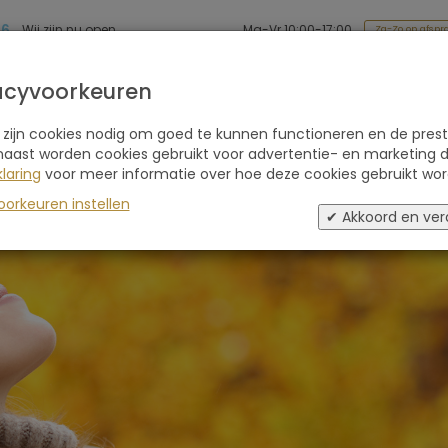
86
Ma-Vr 10:00-17:00
Wij zijn nu open
Za-Zo op afspr
Soort reis
Retraites
Advies
Blogs
acyvoorkeuren
 zijn cookies nodig om goed te kunnen functioneren en de prest
naast worden cookies gebruikt voor advertentie- en marketing d
laring
voor meer informatie over hoe deze cookies gebruikt wor
oorkeuren instellen
✔ Akkoord en ver