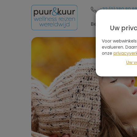
+32 (0)380 80 9
Bestemmingen
Uw priv
Voor webwinkels
evalueren. Daar
onze
privacyverk
Uw v