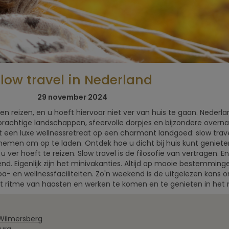
low travel in Nederland
5x Beste
Retreats vo
29 november 2024
mannen
n reizen, en u hoeft hiervoor niet ver van huis te gaan. Nederlan
prachtige landschappen, sfeervolle dorpjes en bijzondere overn
 een luxe wellnessretreat op een charmant landgoed: slow trave
nemen om op te laden. Ontdek hoe u dicht bij huis kunt geniet
 ver hoeft te reizen. Slow travel is de filosofie van vertragen. En
 Eigenlijk zijn het minivakanties. Altijd op mooie bestemminge
 spa- en wellnessfaciliteiten. Zo'n weekend is de uitgelezen kans
t ritme van haasten en werken te komen en te genieten in het 
 Wilmersberg