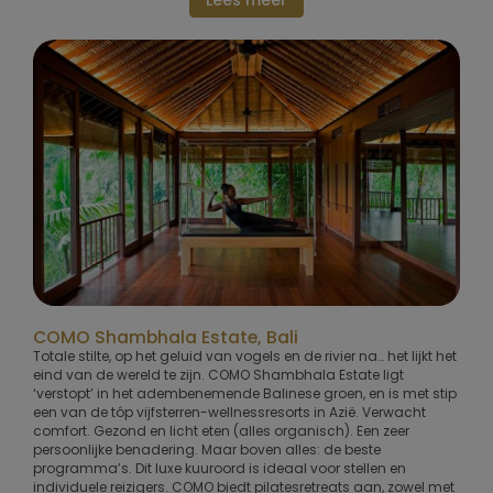
COMO Shambhala Estate, Bali
Totale stilte, op het geluid van vogels en de rivier na… het lijkt het
eind van de wereld te zijn. COMO Shambhala Estate ligt
‘verstopt’ in het adembenemende Balinese groen, en is met stip
een van de tóp vijfsterren-wellnessresorts in Azië. Verwacht
comfort. Gezond en licht eten (alles organisch). Een zeer
persoonlijke benadering. Maar boven alles: de beste
programma’s. Dit luxe kuuroord is ideaal voor stellen en
individuele reizigers. COMO biedt pilatesretreats aan, zowel met