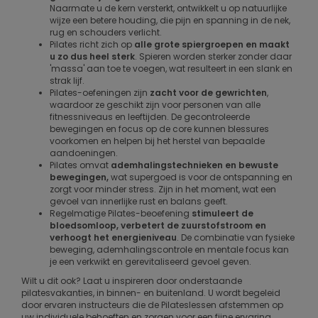
Naarmate u de kern versterkt, ontwikkelt u op natuurlijke
wijze een betere houding, die pijn en spanning in de nek,
rug en schouders verlicht.
Pilates richt zich op
alle grote spiergroepen en maakt
u zo dus heel sterk
. Spieren worden sterker zonder daar
'massa' aan toe te voegen, wat resulteert in een slank en
strak lijf.
Pilates-oefeningen zijn
zacht voor de gewrichten
,
waardoor ze geschikt zijn voor personen van alle
fitnessniveaus en leeftijden. De gecontroleerde
bewegingen en focus op de core kunnen blessures
voorkomen en helpen bij het herstel van bepaalde
aandoeningen.
Pilates omvat
ademhalingstechnieken en bewuste
bewegingen,
wat supergoed is voor de ontspanning en
zorgt voor minder stress. Zijn in het moment, wat een
gevoel van innerlijke rust en balans geeft.
Regelmatige Pilates-beoefening
stimuleert de
bloedsomloop, verbetert de zuurstofstroom en
verhoogt het energieniveau
. De combinatie van fysieke
beweging, ademhalingscontrole en mentale focus kan
je een verkwikt en gerevitaliseerd gevoel geven.
Wilt u dit ook? Laat u inspireren door onderstaande
pilatesvakanties, in binnen- en buitenland. U wordt begeleid
door ervaren instructeurs die de Pilateslessen afstemmen op
uw individuele behoeften en zorgen voor een fijne ervaring.