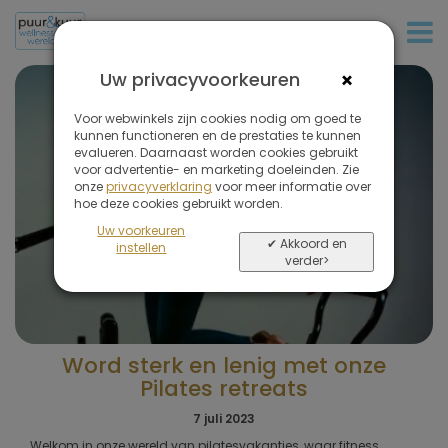
+32 (0)380 80 986
×
Uw privacyvoorkeuren
Voor webwinkels zijn cookies nodig om goed te
kunnen functioneren en de prestaties te kunnen
evalueren. Daarnaast worden cookies gebruikt
voor advertentie- en marketing doeleinden. Zie
onze
privacyverklaring
voor meer informatie over
hoe deze cookies gebruikt worden.
Uw voorkeuren
✔ Akkoord en
instellen
verder>
Word sterk en lenig met onze
Pilates retreats
7 juli 2023
Welkom in onze wereld van pilatesvakanties, waar fitness,