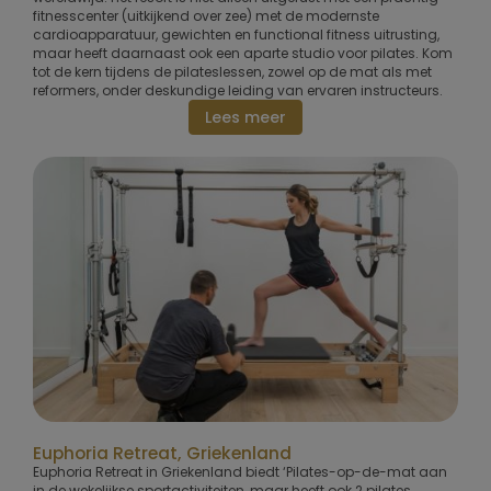
fitnesscenter (uitkijkend over zee) met de modernste
cardioapparatuur, gewichten en functional fitness uitrusting,
maar heeft daarnaast ook een aparte studio voor pilates. Kom
tot de kern tijdens de pilateslessen, zowel op de mat als met
reformers, onder deskundige leiding van ervaren instructeurs.
Lees meer
Euphoria Retreat, Griekenland
Euphoria Retreat in Griekenland biedt ‘Pilates-op-de-mat aan
in de wekelijkse sportactiviteiten, maar heeft ook 2 pilates