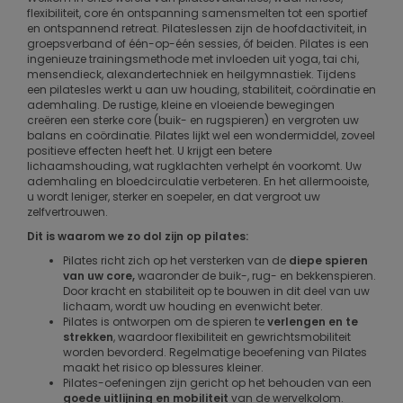
flexibiliteit, core én ontspanning samensmelten tot een sportief
en ontspannend retreat. Pilateslessen zijn de hoofdactiviteit, in
groepsverband of één-op-één sessies, óf beiden. Pilates is een
ingenieuze trainingsmethode met invloeden uit yoga, tai chi,
mensendieck, alexandertechniek en heilgymnastiek. Tijdens
een pilatesles werkt u aan uw houding, stabiliteit, coördinatie en
ademhaling. De rustige, kleine en vloeiende bewegingen
creëren een sterke core (buik- en rugspieren) en vergroten uw
balans en coördinatie. Pilates lijkt wel een wondermiddel, zoveel
positieve effecten heeft het. U krijgt een betere
lichaamshouding, wat rugklachten verhelpt én voorkomt. Uw
ademhaling en bloedcirculatie verbeteren. En het allermooiste,
u wordt leniger, sterker en soepeler, en dat vergroot uw
zelfvertrouwen.
Dit is waarom we zo dol zijn op pilates:
Pilates richt zich op het versterken van de
diepe spieren
van uw core,
waaronder de buik-, rug- en bekkenspieren.
Door kracht en stabiliteit op te bouwen in dit deel van uw
lichaam, wordt uw houding en evenwicht beter.
Pilates is ontworpen om de spieren te
verlengen en te
strekken
, waardoor flexibiliteit en gewrichtsmobiliteit
worden bevorderd. Regelmatige beoefening van Pilates
maakt het risico op blessures kleiner.
Pilates-oefeningen zijn gericht op het behouden van een
goede uitlijning en mobiliteit
van de wervelkolom.