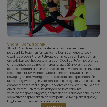
Shanti-Som, Spanje
Shanti-Som is een van die kleine parels, met een heel
persoonlijke touch en fantastische team van experts. Leuk
detail: ze bieden Pilates Retreats aan met verschillende stijlen,
om te kijken wat het beste bij u past. Cadillac Reformer, Wunda
Chair, pilates op de mat of Aereal pilates (!). Elke stijl is voor
iedereen toegankelijk en onderverdeeld in verschillende niveaus
die passen bij uw wensen. Creëer lichaamsbewustzijn met
bewegingen met weinig impact die flexibiliteit, spierkracht én
uithoudingsvermogen vereisen. Helpt supergoed voor blessures
en voor mensen met rugpijn. De pilateslessen versturen uw core,
ofwel uw kern. Een sterk bekkengebied leidt vaak tot
vermindering van angsten, depressies en slapeloosheid, en ook
spijsverteringsproblemen en obstipatie. Leuke bijkomstigheid, u
krijgt er een supersterk lichaam van!
Lees meer