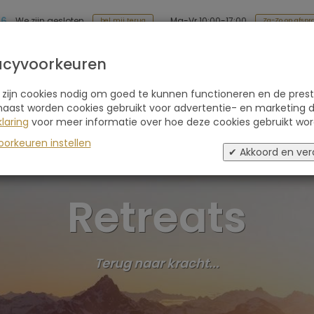
86
Ma-Vr 10:00-17:00
We zijn gesloten
Za-Zo op afspr
bel mij terug
Soort reis
Retraites
Advies
Blogs
acyvoorkeuren
 zijn cookies nodig om goed te kunnen functioneren en de prest
naast worden cookies gebruikt voor advertentie- en marketing d
laring
voor meer informatie over hoe deze cookies gebruikt wor
Burn-out Herste
oorkeuren instellen
✔ Akkoord en ver
Retreats
Terug naar kracht...