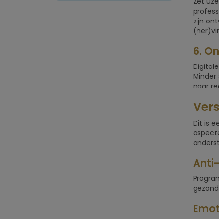
Zet uze
profess
zijn on
(her)vi
6. O
Digita
Minder 
naar re
Vers
Dit is 
aspecte
onderst
Anti
Program
gezond 
Emot