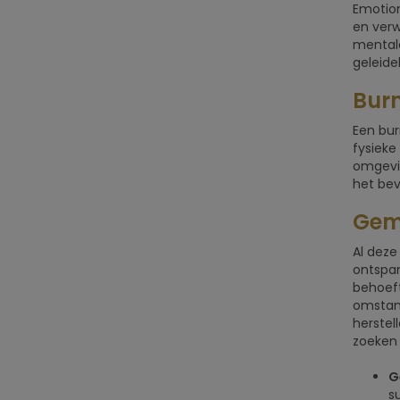
Emotion
en verw
mentale
geleide
Burn
Een bur
fysieke
omgevin
het be
Geme
Al dez
ontspan
behoeft
omstand
herstel
zoeken 
G
s