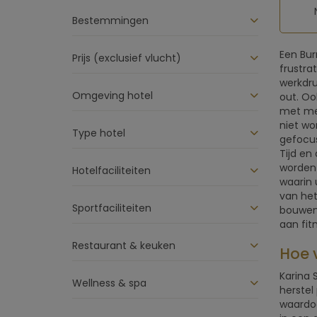
Bestemmingen
Een Bur
Prijs (exclusief vlucht)
frustra
werkdru
Omgeving hotel
out. Oo
met men
niet wo
Type hotel
gefocus
Tijd en
worden 
Hotelfaciliteiten
waarin 
van het
Sportfaciliteiten
bouwen.
aan fit
Restaurant & keuken
Hoe 
Karina 
Wellness & spa
herstel
waardoo