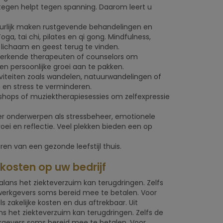
tegen helpt tegen spanning. Daarom leert u
urlijk maken rustgevende behandelingen en
ga, tai chi, pilates en qi gong. Mindfulness,
 lichaam en geest terug te vinden.
t erkende therapeuten of counselors om
 persoonlijke groei aan te pakken.
iviteiten zoals wandelen, natuurwandelingen of
en stress te verminderen.
shops of muziektherapiesessies om zelfexpressie
r onderwerpen als stressbeheer, emotionele
groei en reflectie. Veel plekken bieden een op
en van een gezonde leefstijl thuis.
kosten op uw bedrijf
lans het ziekteverzuim kan terugdringen. Zelfs
werkgevers soms bereid mee te betalen. Voor
 zakelijke kosten en dus aftrekbaar. Uit
s het ziekteverzuim kan terugdringen. Zelfs de
kgevers soms bereid mee te betalen. Voor