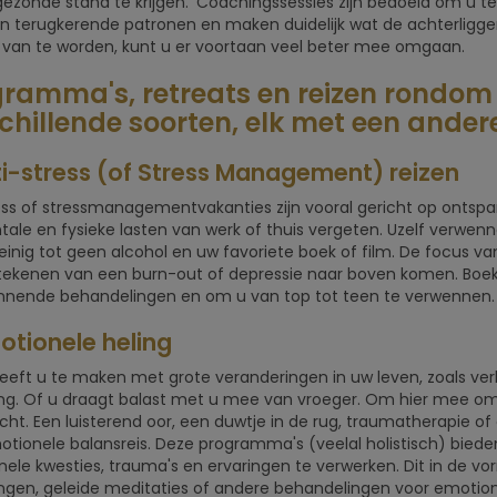
gezonde stand te krijgen.’ Coachingssessies zijn bedoeld om u t
 in terugkerende patronen en maken duidelijk wat de achterligge
van te worden, kunt u er voortaan veel beter mee omgaan.
ramma's, retreats en reizen rondom
chillende soorten, elk met een ander
ti-stress (of Stress Management) reizen
ess of stressmanagementvakanties zijn vooral gericht op ontspann
ale en fysieke lasten van werk of thuis vergeten. Uzelf verwe
einig tot geen alcohol en uw favoriete boek of film. De focus va
tekenen van een burn-out of depressie naar boven komen. Boe
nende behandelingen en om u van top tot teen te verwennen. U
otionele heling
eft u te maken met grote veranderingen in uw leven, zoals verl
ng. Of u draagt balast met u mee van vroeger. Om hier mee om
cht. Een luisterend oor, een duwtje in de rug, traumatherapie of
tionele balansreis. Deze programma's (veelal holistisch) bie
ele kwesties, trauma's en ervaringen te verwerken. Dit in de 
ingen, geleide meditaties of andere behandelingen voor emotion