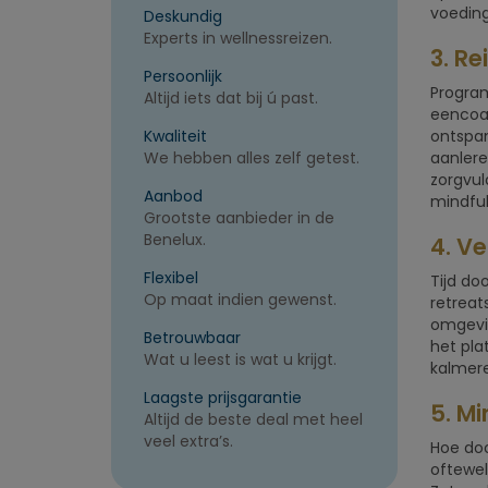
voeding
Deskundig
Experts in wellnessreizen.
3. Re
Persoonlijk
Program
Altijd iets dat bij ú past.
eencoac
Kwaliteit
ontspan
We hebben alles zelf getest.
aanlere
zorgvul
Aanbod
mindful
Grootste aanbieder in de
Benelux.
4. V
Flexibel
Tijd do
Op maat indien gewenst.
retreat
omgevin
Betrouwbaar
het pla
Wat u leest is wat u krijgt.
kalmere
Laagste prijsgarantie
5. Mi
Altijd de beste deal met heel
veel extra’s.
Hoe doo
oftewel