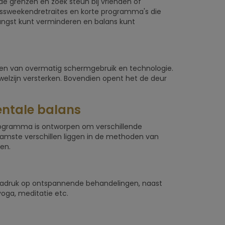
de grenzen en zoek steun bij vrienden of
essweekendretraites en korte programma's die
angst kunt verminderen en balans kunt
n van overmatig schermgebruik en technologie.
welzijn versterken. Bovendien opent het de deur
entale balans
programma is ontworpen om verschillende
amste verschillen liggen in de methoden van
en.
nadruk op ontspannende behandelingen, naast
oga, meditatie etc.