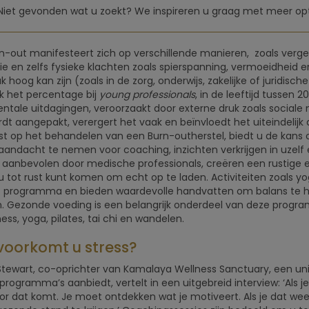
Niet gevonden wat u zoekt? We inspireren u graag met meer opt
n-out manifesteert zich op verschillende manieren, zoals verg
tie en zelfs fysieke klachten zoals spierspanning, vermoeidheid 
k hoog kan zijn (zoals in de zorg, onderwijs, zakelijke of juridis
k het percentage bij
young professionals
, in de leeftijd tussen
tale uitdagingen, veroorzaakt door externe druk zoals sociale
rdt aangepakt, verergert het vaak en beïnvloedt het uiteindelijk a
t op het behandelen van een Burn-outherstel, biedt u de kans 
 aandacht te nemen voor coaching, inzichten verkrijgen in uzelf 
aanbevolen door medische professionals, creëren een rustige en
u tot rust kunt komen om echt op te laden. Activiteiten zoals y
 programma en bieden waardevolle handvatten om balans te h
 Gezonde voeding is een belangrijk onderdeel van deze programma
ness, yoga, pilates, tai chi en wandelen.
voorkomt u stress?
Stewart, co-oprichter van Kamalaya Wellness Sanctuary, een un
 programma’s aanbiedt, vertelt in een uitgebreid interview: ‘Als j
r dat komt. Je moet ontdekken wat je motiveert. Als je dat we