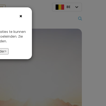
BE
aak
×
Over ons
aties te kunnen
oeleinden. Zie
den.
l
der>