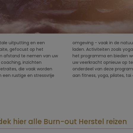
ale uitputting en een
unt komen om echt op te
raite, gefocust op het
maken vaak deel uit van
om afstand te nemen van uw
en om balans te vinden en
 coaching, inzichten
ng is een belangrijk
retraites, die vaak worden
jke activiteiten. Denkt u
een rustige en stressvrije
aan fitness, yoga, pilates, ta
ek hier alle Burn-out Herstel reizen