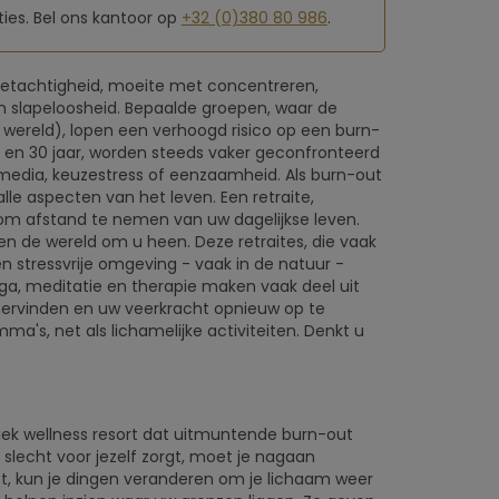
ies. Bel ons kantoor op
+32 (0)380 80 986
.
eetachtigheid, moeite met concentreren,
en slapeloosheid. Bepaalde groepen, waar de
che wereld), lopen een verhoogd risico op een burn-
 20 en 30 jaar, worden steeds vaker geconfronteerd
 media, keuzestress of eenzaamheid. Als burn-out
lle aspecten van het leven. Een retraite,
om afstand te nemen van uw dagelijkse leven.
en de wereld om u heen. Deze retraites, die vaak
 stressvrije omgeving - vaak in de natuur -
oga, meditatie en therapie maken vaak deel uit
ervinden en uw veerkracht opnieuw op te
's, net als lichamelijke activiteiten. Denkt u
iek wellness resort dat uitmuntende burn-out
e slecht voor jezelf zorgt, moet je nagaan
et, kun je dingen veranderen om je lichaam weer