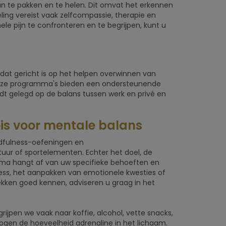
n te pakken en te helen. Dit omvat het erkennen
ling vereist vaak zelfcompassie, therapie en
e pijn te confronteren en te begrijpen, kunt u
t gericht is op het helpen overwinnen van
. Deze programma's bieden een ondersteunende
rdt gelegd op de balans tussen werk en privé en
is voor mentale balans
dfulness-oefeningen en
ur of sportelementen. Echter het doel, de
mma hangt af van uw specifieke behoeften en
ss, het aanpakken van emotionele kwesties of
ekken goed kennen, adviseren u graag in het
grijpen we vaak naar koffie, alcohol, vette snacks,
erhogen de hoeveelheid adrenaline in het lichaam.