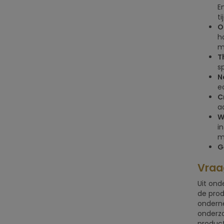
E
t
O
h
m
T
s
N
e
C
a
W
in
m
G
Vraa
Uit ond
de prod
onderne
onderzo
product