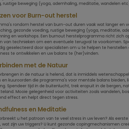
, rustige beweging (yoga, ademhaling, meditatie, wandelen etc),
izen voor Burn-out herstel
ma's rondom herstel van burn-out duren vaak wat langer en vo
hing, gezonde voeding, rustige beweging (yoga, meditatie, ade
ning en workshops. Een burnout herstelprogramma richt zich op 
n van technieken om een eventuele terugval te voorkomen. Spe
dig geselecteerd door specialisten om u te helpen te herstellen
ness te ontwikkelen en uw balans te (her)vinden.
erbinden met de Natuur
orbrengen in de natuur is helend, dat is inmiddels wetenschappe
s en kuuroorden die programma's voor mentale balans bieden, li
g. Spendeer tijd in de buitenlucht, trek eropuit in de bergen, na
tteland. Mooie gelegenheid voor activiteiten zoals wandelen, bos
nd effect en helpt direct tegen stress.
ndfulness en Meditatie
rbreekt u het patroon van te veel stress in uw leven? Als eerste
, wat zijn uw triggers? U kunt gezonde copingmechanismen cr