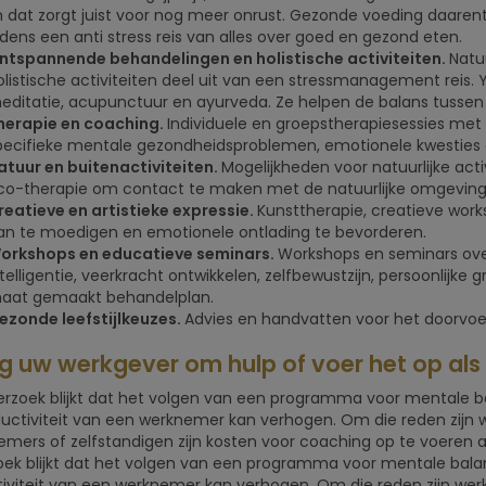
n dat zorgt juist voor nog meer onrust. Gezonde voeding daaren
ijdens een anti stress reis van alles over goed en gezond eten.
ntspannende behandelingen en holistische activiteiten.
Natu
olistische activiteiten deel uit van een stressmanagement reis. Yo
editatie, acupunctuur en ayurveda. Ze helpen de balans tussen
herapie en coaching.
Individuele en groepstherapiesessies me
pecifieke mentale gezondheidsproblemen, emotionele kwesties en
atuur en buitenactiviteiten.
Mogelijkheden voor natuurlijke act
co-therapie om contact te maken met de natuurlijke omgeving 
reatieve en artistieke expressie.
Kunsttherapie, creatieve work
an te moedigen en emotionele ontlading te bevorderen.
orkshops en educatieve seminars.
Workshops en seminars ove
telligentie, veerkracht ontwikkelen, zelfbewustzijn, persoonlijke 
aat gemaakt behandelplan.
ezonde leefstijlkeuzes.
Advies en handvatten voor het doorvoer
g uw werkgever om hulp of voer het op als 
erzoek blijkt dat het volgen van een programma voor mentale ba
uctiviteit van een werknemer kan verhogen. Om die reden zijn 
mers of zelfstandigen zijn kosten voor coaching op te voeren als
ek blijkt dat het volgen van een programma voor mentale balan
iviteit van een werknemer kan verhogen. Om die reden zijn wer