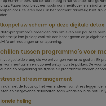
lf op nummer een, heb selfcare hoog in het vaandel, stel gezon
ionals. Puurenkuur biedt een scala aan meditatie- en mindfuln
tworpen om u te leren hoe u in het moment aanwezig kunt zijn, 
nden.
ntkoppel uw scherm op deze digitale detox
le detoxprogramma's moedigen aan om even een pauze te neme
schermtijd kan je slaapkwaliteit een boost geven en je algehele 
al-life ontmoetingen en ontspanning.
chillen tussen programma's voor m
een veelgestelde vraag die we ontvangen van onze gasten. Elk 
n van mentaal en emotioneel welzijn aan te pakken. De voorna
euning en begeleiding die tijdens elk programma worden gebod
-stress of stressmanagement
ma's met de focus op het verminderen van stress leggen de 
eten en rustgevende activiteiten zoals wandelen in de natuur, y
ionele heling