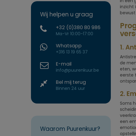
in een 
inzicht
bewust 
Wij helpen u graag
Prog
+32 (0)380 80 986
vers
Ma-Vr 10:00-17:00
Whatsapp
1. An
+316 13 19 65 37
Antistr
de ment
E-mail
eten, w
info@puurenkuur.be
eerste 
ontspan
Bel mij terug
Binnen 24 uur
2. Em
Soms he
scheidi
veerkra
een emo
emotion
Waarom Puurenkuur?
opstell