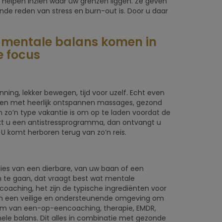
e helpen inzien waar uw grenzen liggen. Ze geven
nde reden van stress en burn-out is. Door u daar
 mentale balans komen in
e focus
ing, lekker bewegen, tijd voor uzelf. Echt even
nnen met heerlijk ontspannen massages, gezond
n zo’n type vakantie is om op te laden voordat de
kt u een antistressprogramma, dan ontvangt u
 komt herboren terug van zo’n reis.
ies van een dierbare, van uw baan of een
 te gaan, dat vraagt best wat mentale
 coaching, het zijn de typische ingrediënten voor
den een veilige en ondersteunende omgeving om
vorm van een-op-eencoaching, therapie, EMDR,
ele balans. Dit alles in combinatie met gezonde