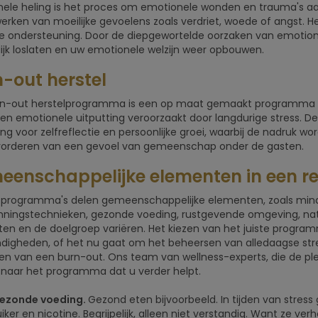
ele heling is het proces om emotionele wonden en trauma's aa
erken van moeilijke gevoelens zoals verdriet, woede of angst. He
 ondersteuning. Door de diepgewortelde oorzaken van emotionel
lijk loslaten en uw emotionele welzijn weer opbouwen.
-out herstel
n-out herstelprogramma is een op maat gemaakt programma da
 en emotionele uitputting veroorzaakt door langdurige stress
g voor zelfreflectie en persoonlijke groei, waarbij de nadruk wo
vorderen van een gevoel van gemeenschap onder de gasten.
enschappelijke elementen in een re
e programma's delen gemeenschappelijke elementen, zoals min
ningstechnieken, gezonde voeding, rustgevende omgeving, natu
en en de doelgroep variëren. Het kiezen van het juiste progra
igheden, of het nu gaat om het beheersen van alledaagse stre
len van een burn-out. Ons team van wellness-experts, die de pl
naar het programma dat u verder helpt.
ezonde voeding.
Gezond eten bijvoorbeeld. In tijden van stress 
uiker en nicotine. Begrijpelijk, alleen niet verstandig. Want ze v