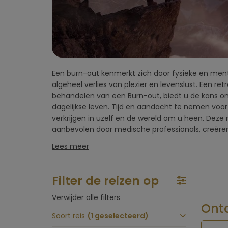
vlucht)
Omgeving
hotel
Een burn-out kenmerkt zich door fysieke en ment
omgeving - vaak in de natuur - waarin u tot rust k
Type hotel
algeheel verlies van plezier en levenslust. Een ret
laden. Activiteiten zoals yoga, meditatie en therapie 
behandelen van een Burn-out, biedt u de kans 
het programma en bieden waardevolle handvatt
Hotelfaciliteiten
dagelijkse leven. Tijd en aandacht te nemen voor
uw veerkracht opnieuw op te bouwen. Gezonde voedi
verkrijgen in uzelf en de wereld om u heen. Deze 
onderdeel van deze programma's, net als lichameli
aanbevolen door medische professionals, creëren 
Sportfaciliteiten
Lees meer
Restaurant &
keuken
Filter de reizen op
Verwijder alle filters
Wellness & spa
Ontd
Soort reis
(1 geselecteerd)