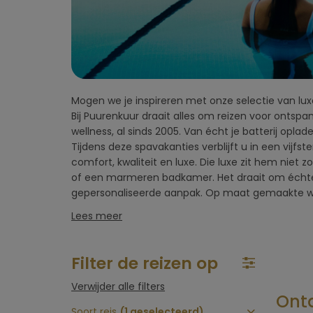
vlucht)
Omgeving
hotel
Mogen we je inspireren met onze selectie van luxe
maaltijden en behandelingen. De Italianen besch
Type hotel
Bij Puurenkuur draait alles om reizen voor ontsp
uiterlijk vaak als een vorm van zelfexpressie. Italië ken
wellness, al sinds 2005. Van écht je batterij opla
in wellness en kuren, wat het grote aanbod van lux
Hotelfaciliteiten
Tijdens deze spavakanties verblijft u in een vijfste
adembenemende locaties, vaak in de natuur. Waar ru
comfort, kwaliteit en luxe. Die luxe zit hem niet 
uw welzijn centraal, met aandacht voor zowel lic
of een marmeren badkamer. Het draait om écht
Sportfaciliteiten
gepersonaliseerde aanpak. Op maat gemaakte w
Lees meer
Restaurant &
keuken
Filter de reizen op
Wellness & spa
Verwijder alle filters
Ontd
Soort reis
(1 geselecteerd)