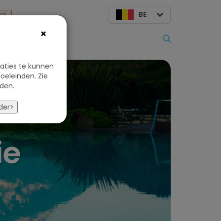
BE
aak
×
Over ons
aties te kunnen
oeleinden. Zie
den.
der>
ie