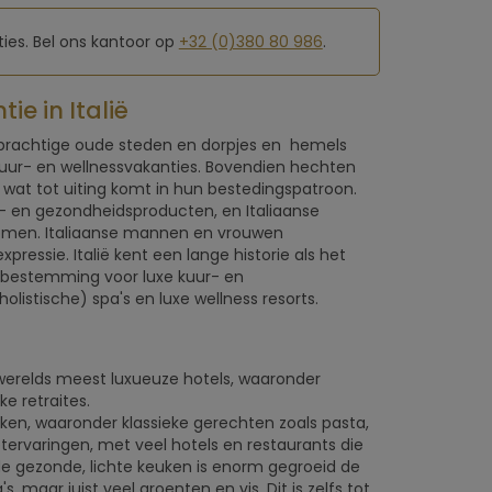
ies. Bel ons kantoor op
+32 (0)380 80 986
.
e in Italië
r, prachtige oude steden en dorpjes en hemels
 kuur- en wellnessvakanties. Bovendien hechten
 wat tot uiting komt in hun bestedingspatroon.
 en gezondheidsproducten, en Italiaanse
omen. Italiaanse mannen en vrouwen
ressie. Italië kent een lange historie als het
pbestemming voor luxe kuur- en
istische) spa's en luxe wellness resorts.
's werelds meest luxueuze hotels, waaronder
e retraites.
euken, waaronder klassieke gerechten zoals pasta,
ervaringen, met veel hotels en restaurants die
 gezonde, lichte keuken is enorm gegroeid de
 maar juist veel groenten en vis. Dit is zelfs tot