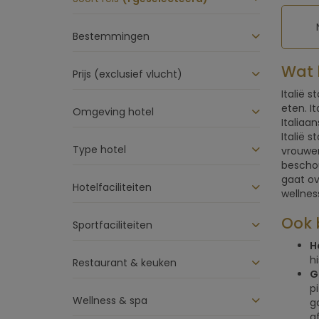
Bestemmingen
Wat 
Prijs (exclusief vlucht)
Italië 
eten. I
Omgeving hotel
Italiaa
Italië 
Type hotel
vrouwen
beschou
gaat ov
Hotelfaciliteiten
wellnes
Ook b
Sportfaciliteiten
H
h
Restaurant & keuken
G
p
Wellness & spa
g
a