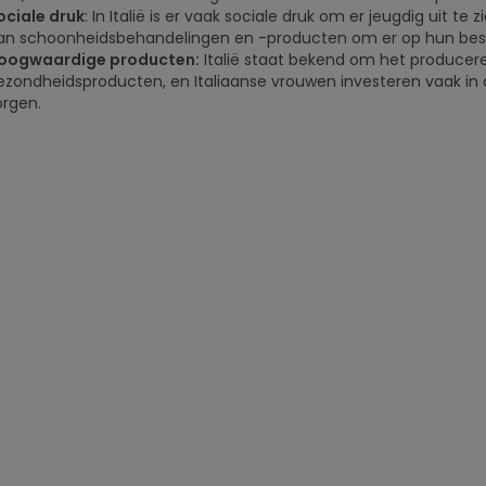
ociale druk
: In Italië is er vaak sociale druk om er jeugdig uit t
an schoonheidsbehandelingen en -producten om er op hun best u
oogwaardige producten:
Italië staat bekend om het produce
ezondheidsproducten, en Italiaanse vrouwen investeren vaak in d
orgen.