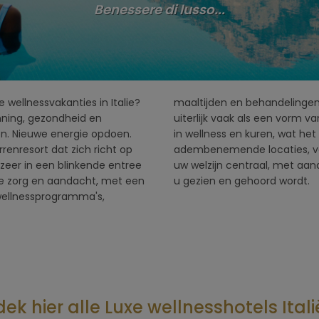
Benessere di lusso...
 wellnessvakanties in Italie?
ouwen het verzorgen van het
anning, gezondheid en
t een lange geschiedenis
den. Nieuwe energie opdoen.
e Health Spa's verklaard. Op
rrenresort dat zich richt op
st en stilte is. Hier staat
zozeer in een blinkende entree
haam als geest. Een plek waar
e zorg en aandacht, met een
u gezien en gehoord wordt.
ellnessprogramma's,
ek hier alle Luxe wellnesshotels Itali