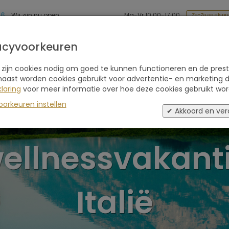
86
Ma-Vr 10:00-17:00
Wij zijn nu open
Za-Zo op afspr
Soort reis
Retraites
Advies
Blogs
acyvoorkeuren
 zijn cookies nodig om goed te kunnen functioneren en de prest
naast worden cookies gebruikt voor advertentie- en marketing d
laring
voor meer informatie over hoe deze cookies gebruikt wor
Luxe
oorkeuren instellen
✔ Akkoord en ver
ellnessvakant
Italië