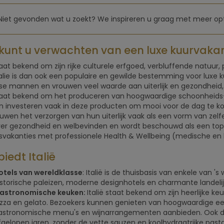
Niet gevonden wat u zoekt? We inspireren u graag met meer opt
kunt u verwachten van een luxe kuurvakanti
staat bekend om zijn rijke culturele erfgoed, verbluffende natuu
talie is dan ook een populaire en gewilde bestemming voor luxe
nse mannen en vrouwen veel waarde aan uiterlijk en gezondheid,
staat bekend om het produceren van hoogwaardige schoonheids-
 investeren vaak in deze producten om mooi voor de dag te k
wen het verzorgen van hun uiterlijk vaak als een vorm van zelfexp
er gezondheid en welbevinden en wordt beschouwd als een to
svakanties met professionele Health & Wellbeing (medische en hol
iedt Italië
otels van wereldklasse
: Italië is de thuisbasis van enkele van 
istorische paleizen, moderne designhotels en charmante landelijk
astronomische keuken:
Italië staat bekend om zijn heerlijke k
izza en gelato. Bezoekers kunnen genieten van hoogwaardige eet
astronomische menu's en wijnarrangementen aanbieden. Ook de
fgelopen jaren, zonder de vette sauzen en koolhydraatrijke pasta's,