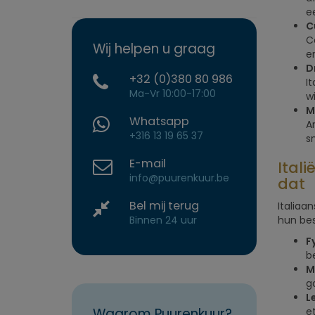
e
C
C
Wij helpen u graag
e
D
+32 (0)380 80 986
I
Ma-Vr 10:00-17:00
w
M
Whatsapp
A
+316 13 19 65 37
s
E-mail
Itali
info@puurenkuur.be
dat
Bel mij terug
Italiaa
Binnen 24 uur
hun bes
F
b
M
g
Le
Waarom Puurenkuur?
e