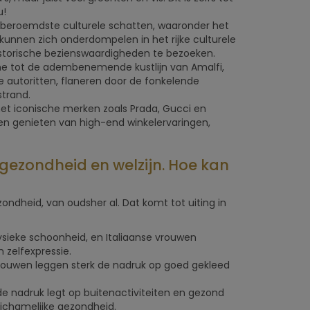
u!
lds beroemdste culturele schatten, waaronder het
kunnen zich onderdompelen in het rijke culturele
storische bezienswaardigheden te bezoeken.
e tot de adembenemende kustlijn van Amalfi,
e autoritten, flaneren door de fonkelende
strand.
et iconische merken zoals Prada, Gucci en
en genieten van high-end winkelervaringen,
n gezondheid en welzijn. Hoe kan
ndheid, van oudsher al. Dat komt tot uiting in
fysieke schoonheid, en Italiaanse vrouwen
 zelfexpressie.
 vrouwen leggen sterk de nadruk op goed gekleed
e de nadruk legt op buitenactiviteiten en gezond
ichamelijke gezondheid.