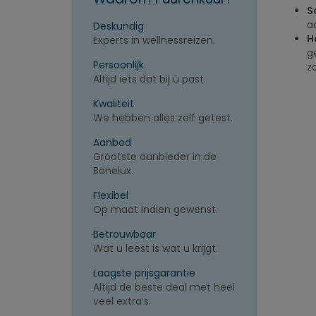
S
a
Deskundig
H
Experts in wellnessreizen.
g
Persoonlijk
z
Altijd iets dat bij ú past.
Kwaliteit
We hebben alles zelf getest.
Aanbod
Grootste aanbieder in de
Benelux.
Flexibel
Op maat indien gewenst.
Betrouwbaar
Wat u leest is wat u krijgt.
Laagste prijsgarantie
Altijd de beste deal met heel
veel extra’s.