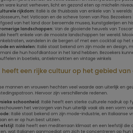
en ware kunst verheven, licht en gezond eten op michelin nivea
ulturele rijkdom
: Italië is de thuisbasis van enkele van 's were
olosseum, het Vaticaan en de scheve toren van Pisa. Bezoekers 
rfgoed van het land door beroemde musea, kunstgalerijen en hi
romerige landschappen:
Van de glooiende heuvels van Toscan
talië heeft enkele van de mooiste landschappen ter wereld. Mooi
inkelstraten, wandelen in de bergen of met een cocktail op het 
ode en winkelen:
Italië staat bekend om zijn mode en design, m
rmani die hun hoofdkantoor in het land hebben. Bezoekers kunn
nuffelen in boetieks, antiekmarkten en vintage winkels
ë heeft een rijke cultuur op het gebied va
nse mannen en vrouwen hechten veel waarde aan uiterlijk en gezo
tedingspatroon. Hiervoor zijn verschillende redenen.
ysieke schoonheid:
Italië heeft een sterke culturele nadruk op 
eschouwen het verzorgen van hun uiterlijk vaak als een vorm van
ode:
Italië staat bekend om zijn mode-industrie, en Italiaanse
aan en er op hun best uitzien.
efstijl
: Italië heeft een mediterraan klimaat en een leefstijl di
ten, wat Italianen aanmoedigt om zich te concentreren op hun l