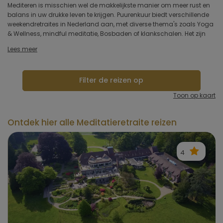
Mediteren is misschien wel de makkelijkste manier om meer rust en
Type hotel
balans in uw drukke leven te krijgen. Puurenkuur biedt verschillende
weekendretraites in Nederland aan, met diverse thema's zoals Yoga
& Wellness, mindful meditatie, Bosbaden of klankschalen. Het zijn
Hotelfaciliteiten
Lees meer
Sportfaciliteiten
Filter de reizen op
Restaurant & keuken
Toon op kaart
Wellness & spa
Ontdek hier alle Meditatieretraite reizen
Toepassen
4