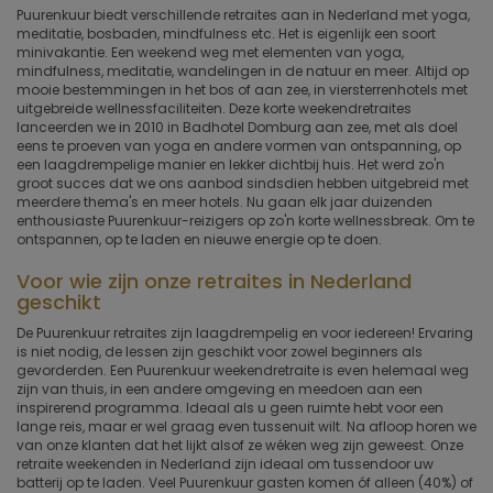
Puurenkuur biedt verschillende retraites aan in Nederland met yoga,
meditatie, bosbaden, mindfulness etc. Het is eigenlijk een soort
minivakantie. Een weekend weg met elementen van yoga,
mindfulness, meditatie, wandelingen in de natuur en meer. Altijd op
mooie bestemmingen in het bos of aan zee, in viersterrenhotels met
uitgebreide wellnessfaciliteiten. Deze korte weekendretraites
lanceerden we in 2010 in Badhotel Domburg aan zee, met als doel
eens te proeven van yoga en andere vormen van ontspanning, op
een laagdrempelige manier en lekker dichtbij huis. Het werd zo'n
groot succes dat we ons aanbod sindsdien hebben uitgebreid met
meerdere thema's en meer hotels. Nu gaan elk jaar duizenden
enthousiaste Puurenkuur-reizigers op zo'n korte wellnessbreak. Om te
ontspannen, op te laden en nieuwe energie op te doen.
Voor wie zijn onze retraites in Nederland
geschikt
De Puurenkuur retraites zijn laagdrempelig en voor iedereen! Ervaring
is niet nodig, de lessen zijn geschikt voor zowel beginners als
gevorderden. Een Puurenkuur weekendretraite is even helemaal weg
zijn van thuis, in een andere omgeving en meedoen aan een
inspirerend programma. Ideaal als u geen ruimte hebt voor een
lange reis, maar er wel graag even tussenuit wilt. Na afloop horen we
van onze klanten dat het lijkt alsof ze wéken weg zijn geweest. Onze
retraite weekenden in Nederland zijn ideaal om tussendoor uw
batterij op te laden. Veel Puurenkuur gasten komen óf alleen (40%) of