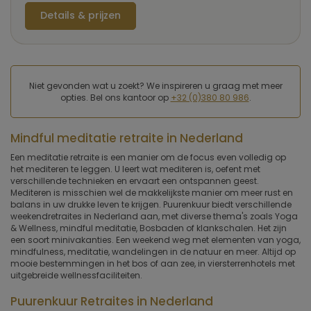
Details & prijzen
Niet gevonden wat u zoekt? We inspireren u graag met meer
opties. Bel ons kantoor op
+32 (0)380 80 986
.
Mindful meditatie retraite in Nederland
Een meditatie retraite is een manier om de focus even volledig op
het mediteren te leggen. U leert wat mediteren is, oefent met
verschillende technieken en ervaart een ontspannen geest.
Mediteren is misschien wel de makkelijkste manier om meer rust en
balans in uw drukke leven te krijgen. Puurenkuur biedt verschillende
weekendretraites in Nederland aan, met diverse thema's zoals Yoga
& Wellness, mindful meditatie, Bosbaden of klankschalen. Het zijn
een soort minivakanties. Een weekend weg met elementen van yoga,
mindfulness, meditatie, wandelingen in de natuur en meer. Altijd op
mooie bestemmingen in het bos of aan zee, in viersterrenhotels met
uitgebreide wellnessfaciliteiten.
Puurenkuur Retraites in Nederland