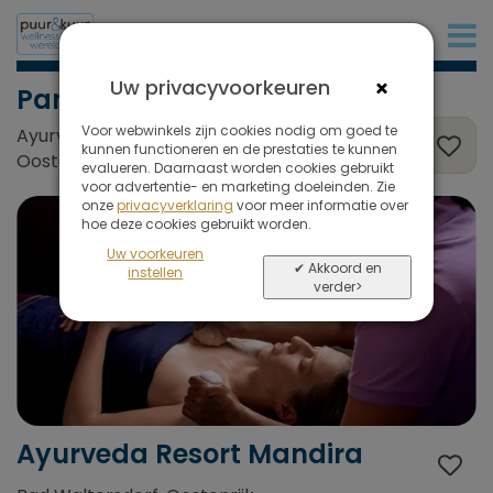
+32 (0)380 80 986
×
Uw privacyvoorkeuren
Panchakarma
Voor webwinkels zijn cookies nodig om goed te
Ayurveda Resort Mandira, Bad Waltersdorf,
kunnen functioneren en de prestaties te kunnen
Oostenrijk
evalueren. Daarnaast worden cookies gebruikt
voor advertentie- en marketing doeleinden. Zie
onze
privacyverklaring
voor meer informatie over
hoe deze cookies gebruikt worden.
Uw voorkeuren
✔ Akkoord en
instellen
verder>
Ayurveda Resort Mandira